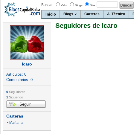
Buscar:
Valor
Blogs
Site
Inicio
Blogs
Carteras
A. Técnico
Seguidores de Icaro
Icaro
Artículos:
0
Comentarios:
0
0
Seguidores
1
Siguiendo
Seguir
Carteras
• Mañana