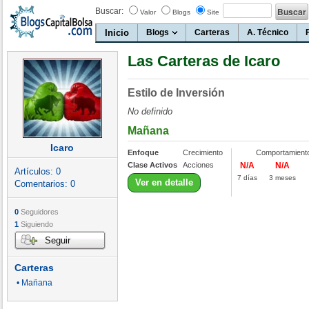
Buscar:
Valor
Blogs
Site
Inicio
Blogs
Carteras
A. Técnico
Las Carteras de Icaro
Estilo de Inversión
No definido
Mañana
Icaro
Enfoque
Crecimiento
Comportamient
Clase Activos
Acciones
N/A
N/A
Artículos:
0
7 días
3 meses
Ver en detalle
Comentarios:
0
0
Seguidores
1
Siguiendo
Seguir
Carteras
• Mañana