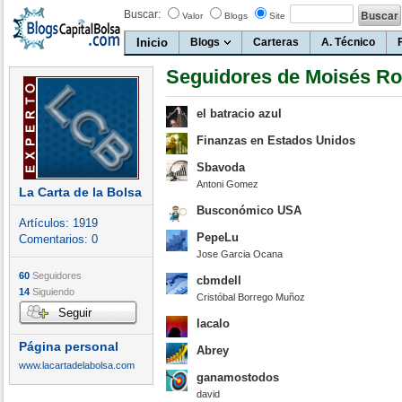
Buscar:
Valor
Blogs
Site
Inicio
Blogs
Carteras
A. Técnico
Seguidores de Moisés R
el batracio azul
Finanzas en Estados Unidos
Sbavoda
Antoni Gomez
La Carta de la Bolsa
Busconómico USA
Artículos:
1919
PepeLu
Comentarios:
0
Jose Garcia Ocana
60
Seguidores
cbmdell
14
Siguiendo
Cristóbal Borrego Muñoz
Seguir
lacalo
Página personal
Abrey
www.lacartadelabolsa.com
ganamostodos
david