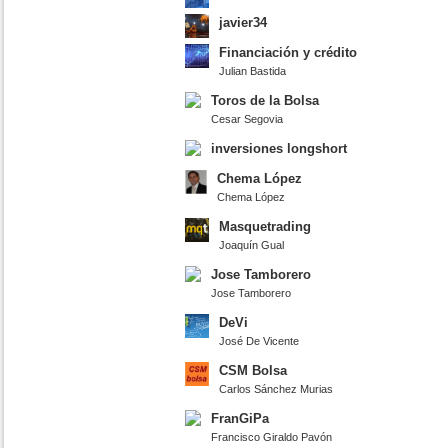
javier34
Financiación y crédito
Julian Bastida
Toros de la Bolsa
Cesar Segovia
inversiones longshort
Chema López
Chema López
Masquetrading
Joaquín Gual
Jose Tamborero
Jose Tamborero
DeVi
José De Vicente
CSM Bolsa
Carlos Sánchez Murias
FranGiPa
Francisco Giraldo Pavón