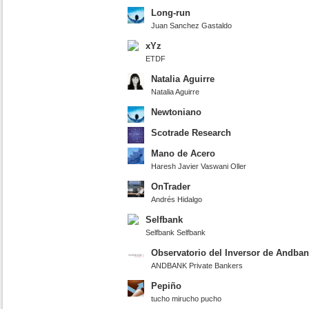
Long-run
Juan Sanchez Gastaldo
xYz
ETDF
Natalia Aguirre
Natalia Aguirre
Newtoniano
Scotrade Research
Mano de Acero
Haresh Javier Vaswani Oller
OnTrader
Andrés Hidalgo
Selfbank
Selfbank Selfbank
Observatorio del Inversor de Andba
ANDBANK Private Bankers
Pepiño
tucho mirucho pucho