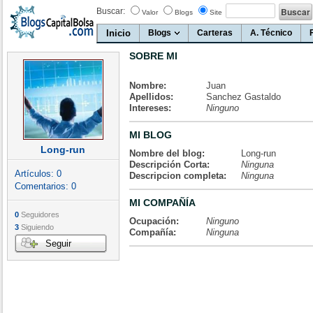
Buscar:
Valor
Blogs
Site
Inicio
Blogs
Carteras
A. Técnico
SOBRE MI
Nombre:
Juan
Apellidos:
Sanchez Gastaldo
Intereses:
Ninguno
MI BLOG
Long-run
Nombre del blog:
Long-run
Descripción Corta:
Ninguna
Artículos:
0
Descripcion completa:
Ninguna
Comentarios:
0
MI COMPAÑÍA
0
Seguidores
Ocupación:
Ninguno
3
Siguiendo
Compañía:
Ninguna
Seguir