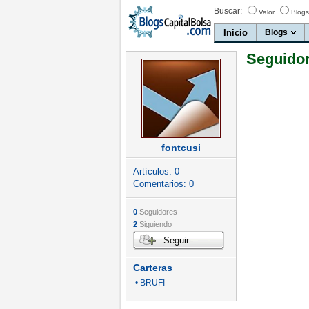
Buscar:
Valor
Blogs
Inicio
Blogs
Seguidor
fontcusi
Artículos:
0
Comentarios:
0
0
Seguidores
2
Siguiendo
Seguir
Carteras
• BRUFI