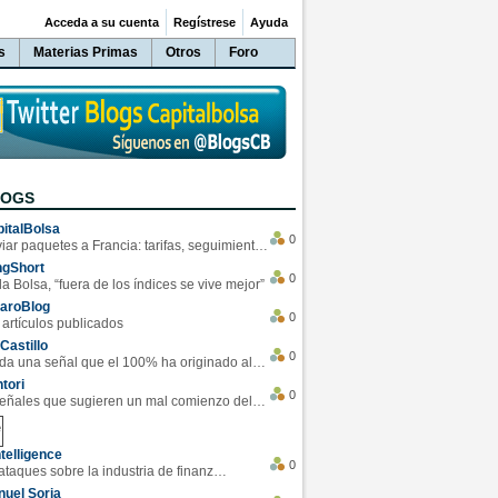
Acceda a su cuenta
Regístrese
Ayuda
s
Materias Primas
Otros
Foro
LOGS
italBolsa
0
Enviar paquetes a Francia: tarifas, seguimiento y ventajas destacadas
ngShort
0
la Bolsa, “fuera de los índices se vive mejor”
varoBlog
0
 artículos publicados
Castillo
0
Se da una señal que el 100% ha originado alzas en las bolsas
tori
0
4 Señales que sugieren un mal comienzo del 3T de la economía EEUU
telligence
0
Los ciberataques sobre la industria de finanzas se han duplicado este año
uel Soria