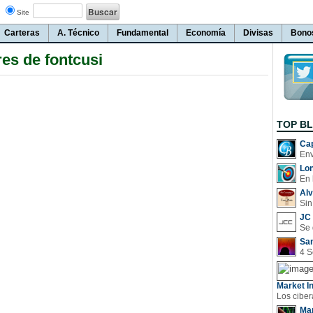
Site
Carteras
A. Técnico
Fundamental
Economía
Divisas
Bono
es de fontcusi
TOP B
Cap
Lo
En 
Al
Sin
JC 
San
Market In
Man