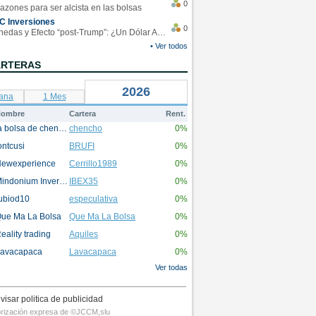
0
azones para ser alcista en las bolsas
C Inversiones
0
Monedas y Efecto “post-Trump”: ¿Un Dólar Americano operando en rangos?
• Ver todos
ARTERAS
2026
ana
1 Mes
ombre
Cartera
Rent.
la bolsa de chencho
chencho
0%
ontcusi
BRUFI
0%
ewexperience
Cerrillo1989
0%
Mindonium Inversions
IBEX35
0%
ubiod10
especulativa
0%
ue Ma La Bolsa
Que Ma La Bolsa
0%
eality trading
Aquiles
0%
avacapaca
Lavacapaca
0%
Ver todas
visar politica de publicidad
utorización expresa de ©JCCM,slu