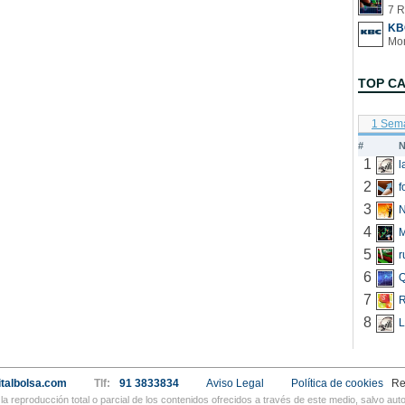
7 R
KB
TOP C
1 Sem
#
N
1
2
f
3
N
4
5
r
6
Q
7
R
8
L
talbolsa.com
Tlf:
91 3833834
Aviso Legal
Política de cookies
Re
a reproducción total o parcial de los contenidos ofrecidos a través de este medio, salvo a