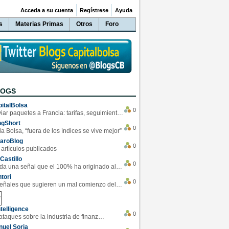
Acceda a su cuenta
Regístrese
Ayuda
s
Materias Primas
Otros
Foro
LOGS
italBolsa
0
Enviar paquetes a Francia: tarifas, seguimiento y ventajas destacadas
ngShort
0
la Bolsa, “fuera de los índices se vive mejor”
varoBlog
0
 artículos publicados
Castillo
0
Se da una señal que el 100% ha originado alzas en las bolsas
tori
0
4 Señales que sugieren un mal comienzo del 3T de la economía EEUU
telligence
0
Los ciberataques sobre la industria de finanzas se han duplicado este año
uel Soria