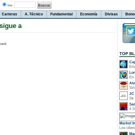
Site
Carteras
A. Técnico
Fundamental
Economía
Divisas
Bono
 sigue a
fbank
TOP B
Cap
Lo
En 
Al
Sin
JC 
San
Market In
Man