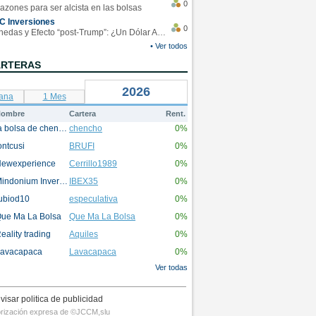
0
azones para ser alcista en las bolsas
C Inversiones
0
Monedas y Efecto “post-Trump”: ¿Un Dólar Americano operando en rangos?
• Ver todos
ARTERAS
2026
ana
1 Mes
ombre
Cartera
Rent.
la bolsa de chencho
chencho
0%
ontcusi
BRUFI
0%
ewexperience
Cerrillo1989
0%
Mindonium Inversions
IBEX35
0%
ubiod10
especulativa
0%
ue Ma La Bolsa
Que Ma La Bolsa
0%
eality trading
Aquiles
0%
avacapaca
Lavacapaca
0%
Ver todas
visar politica de publicidad
utorización expresa de ©JCCM,slu