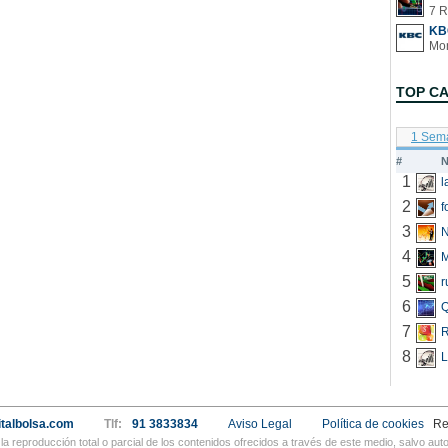
7 R
KB
TOP C
1 Sem
#
N
1
2
f
3
N
4
5
r
6
Q
7
R
8
L
talbolsa.com
Tlf:
91 3833834
Aviso Legal
Política de cookies
Re
a reproducción total o parcial de los contenidos ofrecidos a través de este medio, salvo a