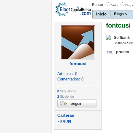
Buscar:
Valor
Blogs
Inicio
Blogs
fontcusi
Selfbank
Selfbank Sel
prueba
fontcusi
Artículos:
0
Comentarios:
0
0
Seguidores
2
Siguiendo
Seguir
Carteras
• BRUFI