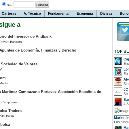
Site
Carteras
A. Técnico
Fundamental
Economía
Divisas
Bono
sigue a
orio del Inversor de Andbank
rivate Bankers
 Apuntes de Economía, Finanzas y Derecho
TOP B
Cap
 Sociedad de Valores
Lo
V.
En 
com
Al
Martin
Sin
JC 
s Martínez Campuzano Portavoz Asociación Española de
San
ez Campuzano
olsa Traders
ital Bolsa
Market In
 bolsa
Man