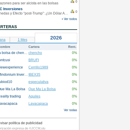
0
azones para ser alcista en las bolsas
C Inversiones
0
Monedas y Efecto “post-Trump”: ¿Un Dólar Americano operando en rangos?
• Ver todos
ARTERAS
2026
ana
1 Mes
ombre
Cartera
Rent.
la bolsa de chencho
chencho
0%
ontcusi
BRUFI
0%
ewexperience
Cerrillo1989
0%
Mindonium Inversions
IBEX35
0%
ubiod10
especulativa
0%
ue Ma La Bolsa
Que Ma La Bolsa
0%
eality trading
Aquiles
0%
avacapaca
Lavacapaca
0%
Ver todas
visar politica de publicidad
utorización expresa de ©JCCM,slu