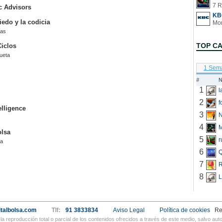
7 R
 Advisors
KB
iedo y la codicia
vas
TOP C
Ciclos
ueta
1 Sem
#
N
1
2
f
elligence
3
N
4
olsa
5
r
sa
6
Q
7
R
8
L
talbolsa.com
Tlf:
91 3833834
Aviso Legal
Política de cookies
Re
a reproducción total o parcial de los contenidos ofrecidos a través de este medio, salvo a