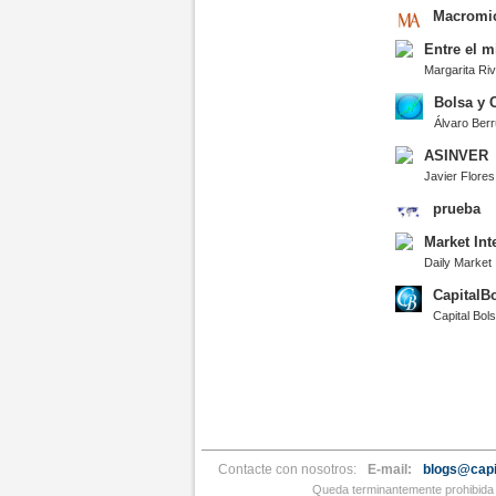
Macromic
Entre el m
Margarita Ri
Bolsa y 
Álvaro Berr
ASINVER
Javier Flores
prueba
Market Int
Daily Market
CapitalB
Capital Bol
Contacte con nosotros:
E-mail:
blogs@capi
Queda terminantemente prohibida l