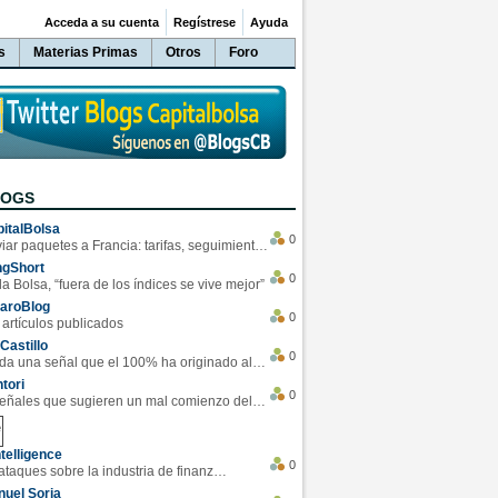
Acceda a su cuenta
Regístrese
Ayuda
s
Materias Primas
Otros
Foro
LOGS
italBolsa
0
Enviar paquetes a Francia: tarifas, seguimiento y ventajas destacadas
ngShort
0
la Bolsa, “fuera de los índices se vive mejor”
varoBlog
0
 artículos publicados
Castillo
0
Se da una señal que el 100% ha originado alzas en las bolsas
tori
0
4 Señales que sugieren un mal comienzo del 3T de la economía EEUU
telligence
0
Los ciberataques sobre la industria de finanzas se han duplicado este año
uel Soria