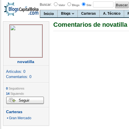
Buscar:
Valor
Blogs
Site
Inicio
Blogs
Carteras
A. Técnico
Comentarios de novatilla
novatilla
Artículos:
0
Comentarios:
0
0
Seguidores
14
Siguiendo
Seguir
Carteras
• Gran Mercado