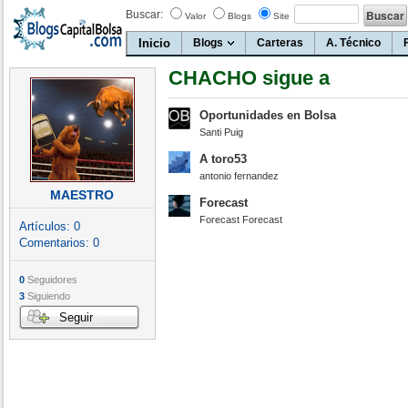
Buscar:
Valor
Blogs
Site
Inicio
Blogs
Carteras
A. Técnico
CHACHO sigue a
Oportunidades en Bolsa
Santi Puig
A toro53
antonio fernandez
MAESTRO
Forecast
Forecast Forecast
Artículos:
0
Comentarios:
0
0
Seguidores
3
Siguiendo
Seguir