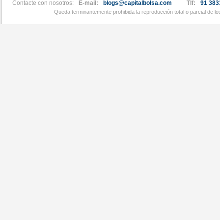
Contacte con nosotros:
E-mail:
blogs@capitalbolsa.com
Tlf:
91 383
Queda terminantemente prohibida la reproducción total o parcial de l