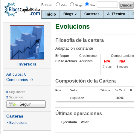
Buscar:
Valor
Blogs
Site
Inicio
Blogs
Carteras
A. Técnico
Evolucions
Filosofía de la cartera
Adaptación constante
Enfoque
Crecimiento
Comportamient
Clase Activos
Acciones
N/A
N/A
Inversors
7 días
3 meses
Artículos:
0
Comentarios:
0
Composición de la Cartera
Pos.
Valor
Títulos
% Cart.
P.
0
Seguidores
2
Siguiendo
Liquidez
100%
Seguir
Últimas operaciones
Carteras
Ejecutada
Valor
• Evolucions