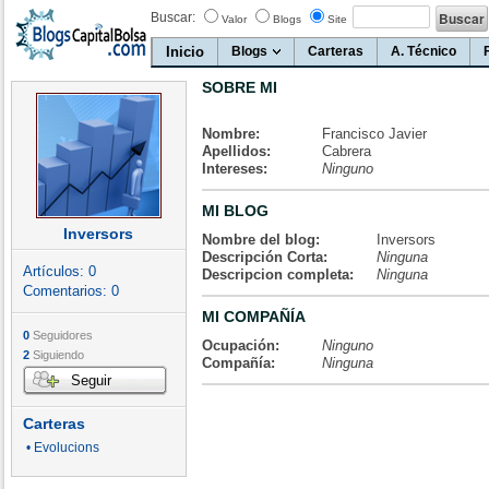
Buscar:
Valor
Blogs
Site
Inicio
Blogs
Carteras
A. Técnico
SOBRE MI
Nombre:
Francisco Javier
Apellidos:
Cabrera
Intereses:
Ninguno
MI BLOG
Inversors
Nombre del blog:
Inversors
Descripción Corta:
Ninguna
Artículos:
0
Descripcion completa:
Ninguna
Comentarios:
0
MI COMPAÑÍA
0
Seguidores
Ocupación:
Ninguno
2
Siguiendo
Compañía:
Ninguna
Seguir
Carteras
• Evolucions