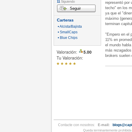
11
Siguiendo
representó por 
techo" en los m
Seguir
ya que el "dine
máximo (general
Carteras
terminan capit
• Alcista/Bajista
• SmallCaps
"Empero en el p
• Blue Chips
11% en promedio
el mundo habla 
más rezagados 
Valoración:
5.00
brokers suelen 
Tu Valoración:
*
*
*
*
*
Contacte con nosotros:
E-mail:
blogs@capi
Queda terminantemente prohibida l