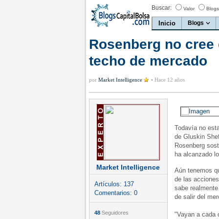
Buscar:
Valor
Blogs
Inicio
Blogs
Rosenberg no cree 
techo de mercado
por
Market Intelligence
•
Hace 12 años
Todavía no est
de Gluskin Sheff
Rosenberg sosti
ha alcanzado lo
Market Intelligence
Aún tenemos que
de las acciones
Artículos:
137
sabe realmente
Comentarios:
0
de salir del me
48
Seguidores
"Vayan a cada 