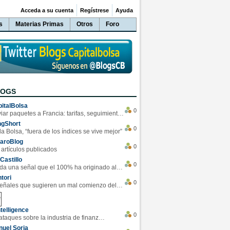
Acceda a su cuenta
Regístrese
Ayuda
s
Materias Primas
Otros
Foro
LOGS
italBolsa
0
Enviar paquetes a Francia: tarifas, seguimiento y ventajas destacadas
ngShort
0
la Bolsa, “fuera de los índices se vive mejor”
varoBlog
0
 artículos publicados
Castillo
0
Se da una señal que el 100% ha originado alzas en las bolsas
tori
0
4 Señales que sugieren un mal comienzo del 3T de la economía EEUU
telligence
0
Los ciberataques sobre la industria de finanzas se han duplicado este año
uel Soria