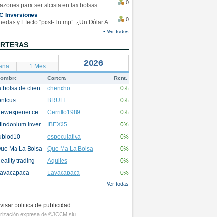
0
azones para ser alcista en las bolsas
C Inversiones
0
Monedas y Efecto “post-Trump”: ¿Un Dólar Americano operando en rangos?
• Ver todos
ARTERAS
2026
ana
1 Mes
ombre
Cartera
Rent.
la bolsa de chencho
chencho
0%
ontcusi
BRUFI
0%
ewexperience
Cerrillo1989
0%
Mindonium Inversions
IBEX35
0%
ubiod10
especulativa
0%
ue Ma La Bolsa
Que Ma La Bolsa
0%
eality trading
Aquiles
0%
avacapaca
Lavacapaca
0%
Ver todas
visar politica de publicidad
utorización expresa de ©JCCM,slu