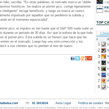
un fallo, escribe. "En otras palabras, el mercado marca un "doble
7 R
áximos históricos. Se realiza un primer pico, corrige ligeramente
KB
ro inteligente" recoge beneficios, y luego se marca un nuevo
mente impulsado por aquellos que se perdieron la subida y
ulando en el momento equivocado)".
TOP C
rimer pico, el impulso es tan fuerte que el S&P 500 suele subir un
 durante un período de 30 días. Así que la euforia de la que todo
1 Sem
es el primer pico. Esta subida es un frenesí que hace que los
#
N
entren en el mercado. Luego hay una mini-corrección y los
1
decir a sus clientes que no pierdan el tren de nuevo.
2
f
3
N
4
5
r
6
Q
7
R
8
L
talbolsa.com
Tlf:
91 3833834
Aviso Legal
Política de cookies
Re
a reproducción total o parcial de los contenidos ofrecidos a través de este medio, salvo a