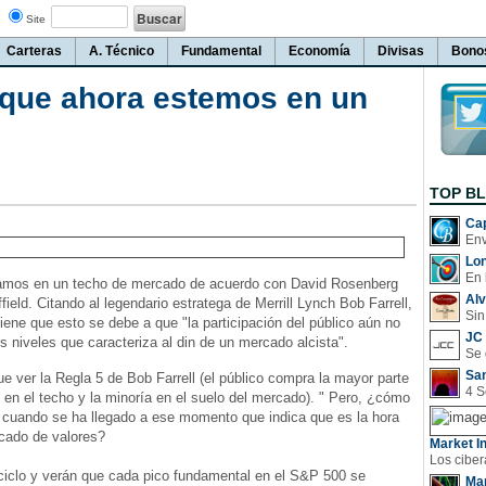
Site
Carteras
A. Técnico
Fundamental
Economía
Divisas
Bono
que ahora estemos en un
TOP B
Cap
Lo
En 
amos en un techo de mercado de acuerdo con David Rosenberg
Al
ield. Citando al legendario estratega de Merrill Lynch Bob Farrell,
Sin
ene que esto se debe a que "la participación del público aún no
JC 
s niveles que caracteriza al din de un mercado alcista".
San
 ver la Regla 5 de Bob Farrell (el público compra la mayor parte
 en el techo y la minoría en el suelo del mercado). " Pero, ¿cómo
 cuando se ha llegado a ese momento que indica que es la hora
rcado de valores?
Market In
ciclo y verán que cada pico fundamental en el S&P 500 se
Man