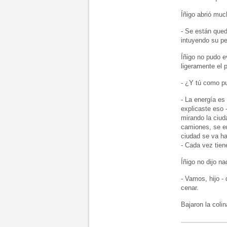
Íñigo abrió muc
- Se están qued
intuyendo su pe
Íñigo no pudo ev
ligeramente el p
- ¿Y tú como pu
- La energía es
explicaste eso 
mirando la ciud
camiones, se e
ciudad se va ha
- Cada vez tie
Íñigo no dijo na
- Vamos, hijo -
cenar.
Bajaron la coli