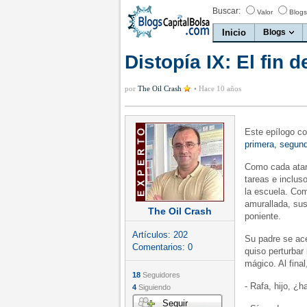
Buscar:
Valor
Blogs
Inicio
Blogs
Distopía IX: El fin d
por
The Oil Crash
•
Hace 10 años
Este epílogo co
primera, segund
Como cada atard
tareas e inclus
la escuela. Co
amurallada, sus
The Oil Crash
poniente.
Artículos:
202
Su padre se ace
Comentarios:
0
quiso perturbar
mágico. Al fina
18
Seguidores
- Rafa, hijo, ¿
4
Siguiendo
Seguir