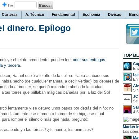
Site
Carteras
A. Técnico
Fundamental
Economía
Divisas
Bono
el dinero. Epílogo
TOP B
ncluye el relato precedente: pueden leer
aquí sus entregas:
Cap
a y tercera
.
Lo
ecer, Rafael subió a lo alto de la colina. Había acabado sus
En 
o había hecho (de cualquier manera, a decir verdad) los deberes de
Al
mo cada atardecer, se quedó mirando embobado la ciudad
Sin
 altas torres que brillaban mágicas bañadas por la luz del Sol
JC 
San
rcó lentamente y se detuvo unos pasos por detrás del niño; no
 inmediatamente ese momento íntimo de su hijo, ese ritual
l, para romper el silencio más que nada, preguntó:
Market In
has acabado ya las tareas? ¿El huerto, los animales?
Man