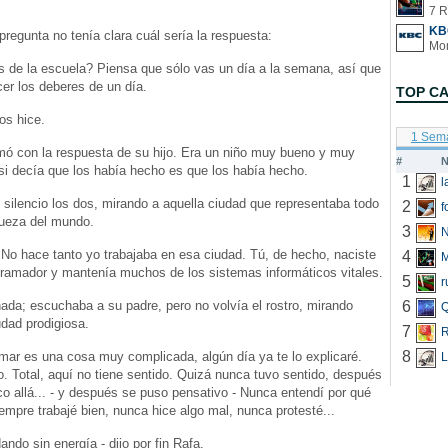
7 R
KB
pregunta no tenía clara cuál sería la respuesta:
s de la escuela? Piensa que sólo vas un día a la semana, así que
cer los deberes de un día.
TOP C
los hice.
1 Sem
mó con la respuesta de su hijo. Era un niño muy bueno y muy
#
N
si decía que los había hecho es que los había hecho.
1
silencio los dos, mirando a aquella ciudad que representaba todo
2
f
iqueza del mundo.
3
N
 No hace tanto yo trabajaba en esa ciudad. Tú, de hecho, naciste
4
ogramador y mantenía muchos de los sistemas informáticos vitales.
5
r
ada; escuchaba a su padre, pero no volvía el rostro, mirando
6
Q
udad prodigiosa.
7
R
8
mar es una cosa muy complicada, algún día ya te lo explicaré.
L
. Total, aquí no tiene sentido. Quizá nunca tuvo sentido, después
o allá... - y después se puso pensativo - Nunca entendí por qué
empre trabajé bien, nunca hice algo mal, nunca protesté...
ndo sin energía - dijo por fin Rafa.