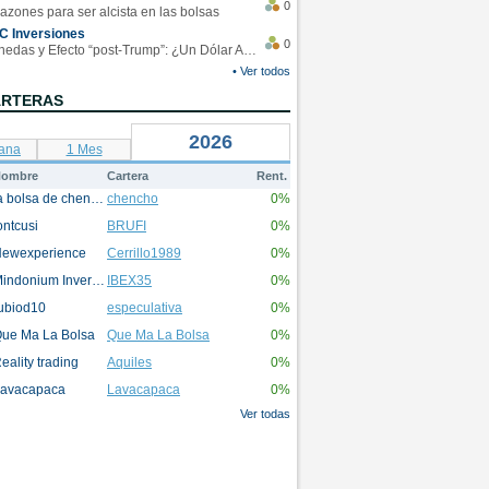
0
azones para ser alcista en las bolsas
C Inversiones
0
Monedas y Efecto “post-Trump”: ¿Un Dólar Americano operando en rangos?
• Ver todos
ARTERAS
2026
ana
1 Mes
ombre
Cartera
Rent.
la bolsa de chencho
chencho
0%
ontcusi
BRUFI
0%
ewexperience
Cerrillo1989
0%
Mindonium Inversions
IBEX35
0%
ubiod10
especulativa
0%
ue Ma La Bolsa
Que Ma La Bolsa
0%
eality trading
Aquiles
0%
avacapaca
Lavacapaca
0%
Ver todas