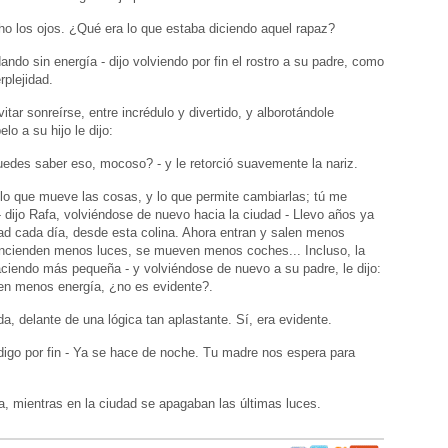
ho los ojos. ¿Qué era lo que estaba diciendo aquel rapaz?
ando sin energía - dijo volviendo por fin el rostro a su padre, como
rplejidad.
itar sonreírse, entre incrédulo y divertido, y alborotándole
elo a su hijo le dijo:
edes saber eso, mocoso? - y le retorció suavemente la nariz.
 lo que mueve las cosas, y lo que permite cambiarlas; tú me
- dijo Rafa, volviéndose de nuevo hacia la ciudad - Llevo años ya
ad cada día, desde esta colina. Ahora entran y salen menos
ncienden menos luces, se mueven menos coches... Incluso, la
ciendo más pequeña - y volviéndose de nuevo a su padre, le dijo:
nen menos energía, ¿no es evidente?.
da, delante de una lógica tan aplastante. Sí, era evidente.
 digo por fin - Ya se hace de noche. Tu madre nos espera para
na, mientras en la ciudad se apagaban las últimas luces.