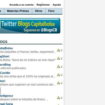
Acceda a su cuenta
Regístrese
Ayuda
s
Materias Primas
Otros
Foro
LOGS
italBolsa
0
Enviar paquetes a Francia: tarifas, seguimiento y ventajas destacadas
ngShort
0
la Bolsa, “fuera de los índices se vive mejor”
varoBlog
0
 artículos publicados
Castillo
0
Se da una señal que el 100% ha originado alzas en las bolsas
tori
0
4 Señales que sugieren un mal comienzo del 3T de la economía EEUU
telligence
0
Los ciberataques sobre la industria de finanzas se han duplicado este año
uel Soria