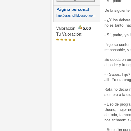
- Sí, padre.
Página personal
De la siguiente 
http://crashoil.blogspot.com
- ¿Y los debere
no es tanto, ha
Valoración:
5.00
Tu Valoración:
- Sí, padre, ya 
*
*
*
*
*
Íñigo se confor
responsable, y 
Se quedaron en 
el poder y la r
- ¿Sabes, hijo?
allí. Yo era pr
Rafa no decía n
siempre a la ci
- Eso de progra
Bueno, mejor no
de todo, tampoc
nos echaron: si
- Se están queda