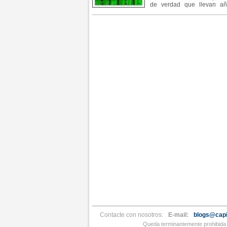
de verdad que llevan añ
recogemos un fragmento de
un experto en mercados fin
Contacte con nosotros:
E-mail:
blogs@capi
Queda terminantemente prohibida l