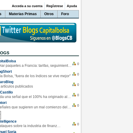
Acceda a su cuenta
Regístrese
Ayuda
s
Materias Primas
Otros
Foro
LOGS
italBolsa
0
Enviar paquetes a Francia: tarifas, seguimiento y ventajas destacadas
ngShort
0
la Bolsa, “fuera de los índices se vive mejor”
varoBlog
0
 artículos publicados
Castillo
0
Se da una señal que el 100% ha originado alzas en las bolsas
tori
0
4 Señales que sugieren un mal comienzo del 3T de la economía EEUU
telligence
0
Los ciberataques sobre la industria de finanzas se han duplicado este año
uel Soria