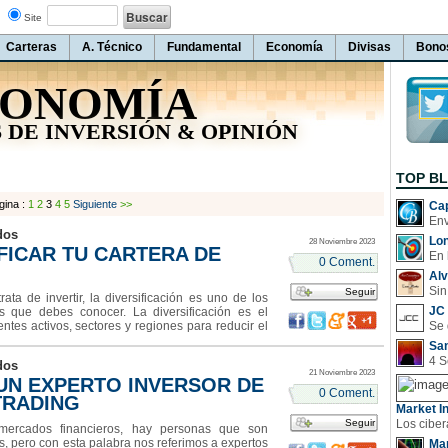
Site
Carteras
A. Técnico
Fundamental
Economía
Divisas
Bono
ONOMÍA
 DE INVERSIÓN & OPINIÓN
TOP B
gina :
1
2
3
4
5
Siguiente
>>
Cap
dos
Lo
28 Noviembre 2023
FICAR TU CARTERA DE
En 
0 Coment.
Al
Sin
Seguir
ta de invertir, la diversificación es uno de los
JC 
s que debes conocer. La diversificación es el
entes activos, sectores y regiones para reducir el
sificado no pone todos sus huevos en una sola
San
dos
21 Noviembre 2023
 UN EXPERTO INVERSOR DE
0 Coment.
TRADING
Market In
Seguir
cados financieros, hay personas que son
, pero con esta palabra nos referimos a expertos
Man