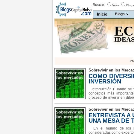
Buscar:
Valor
Blogs
Inicio
Blogs
EC
IDEAS
Pá
Sobrevivir en los Merca
COMO DIVERSI
INVERSIÓN
Introducción Cuando se tra
conceptos más importante
proceso de invertir en difer
riesgo. Un inversor diver
canasta. En cambio,
Sobrevivir en los Merca
ENTREVISTA A
UNA MESA DE 
En el mundo de los mer
consideradas como expertos