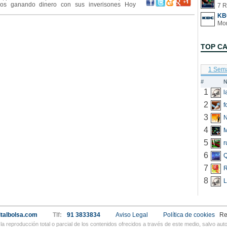
os ganando dinero con sus inverisones Hoy
7 R
 una entrevista que le han realizado en EEUU a
KB
ancieros con más de 30
TOP C
1 Sem
#
N
1
2
f
3
N
4
5
r
6
Q
7
R
8
L
talbolsa.com
Tlf:
91 3833834
Aviso Legal
Política de cookies
Re
a reproducción total o parcial de los contenidos ofrecidos a través de este medio, salvo a