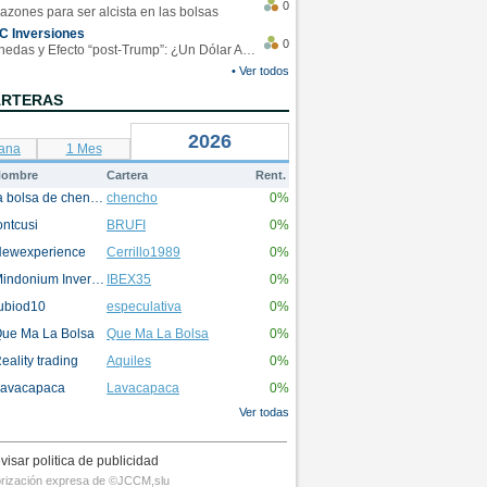
0
azones para ser alcista en las bolsas
C Inversiones
0
Monedas y Efecto “post-Trump”: ¿Un Dólar Americano operando en rangos?
• Ver todos
ARTERAS
2026
ana
1 Mes
ombre
Cartera
Rent.
la bolsa de chencho
chencho
0%
ontcusi
BRUFI
0%
ewexperience
Cerrillo1989
0%
Mindonium Inversions
IBEX35
0%
ubiod10
especulativa
0%
ue Ma La Bolsa
Que Ma La Bolsa
0%
eality trading
Aquiles
0%
avacapaca
Lavacapaca
0%
Ver todas
visar politica de publicidad
utorización expresa de ©JCCM,slu