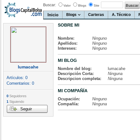
Buscar:
Valor
Blogs
Site
Inicio
Blogs
Carteras
A. Técnico
SOBRE MI
Nombre:
Ninguno
Apellidos:
Ninguno
Intereses:
Ninguno
MI BLOG
lumacahe
Nombre del blog:
lumacahe
Descripción Corta:
Ninguna
Artículos:
0
Descripcion completa:
Ninguna
Comentarios:
0
MI COMPAÑÍA
0
Seguidores
Ocupación:
Ninguno
1
Siguiendo
Compañía:
Ninguna
Seguir