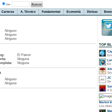
Site
Carteras
A. Técnico
Fundamental
Economía
Divisas
Bono
Ninguno
Ninguno
Ninguno
TOP B
Cap
og:
El Patron
rta:
Ninguna
Lo
ompleta:
Ninguna
En 
Al
A
Sin
JC 
Ninguno
Ninguna
San
Market In
Man