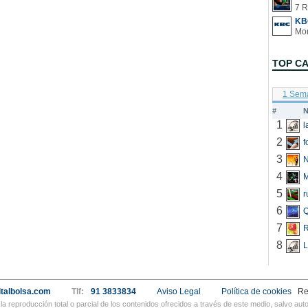
7 R
KB
TOP C
1 Sem
#
N
1
2
f
3
N
4
5
r
6
Q
7
R
8
L
talbolsa.com
Tlf:
91 3833834
Aviso Legal
Política de cookies
Re
a reproducción total o parcial de los contenidos ofrecidos a través de este medio, salvo a