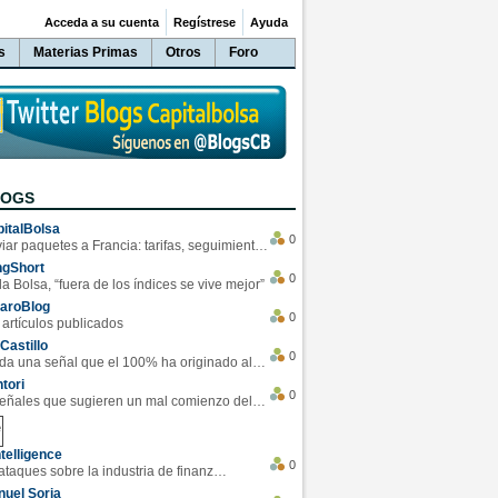
Acceda a su cuenta
Regístrese
Ayuda
s
Materias Primas
Otros
Foro
LOGS
italBolsa
0
Enviar paquetes a Francia: tarifas, seguimiento y ventajas destacadas
ngShort
0
la Bolsa, “fuera de los índices se vive mejor”
varoBlog
0
 artículos publicados
Castillo
0
Se da una señal que el 100% ha originado alzas en las bolsas
tori
0
4 Señales que sugieren un mal comienzo del 3T de la economía EEUU
telligence
0
Los ciberataques sobre la industria de finanzas se han duplicado este año
uel Soria