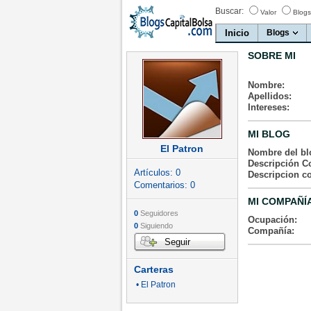
Buscar:
Valor
Blogs
Inicio
Blogs
SOBRE MI
Nombre:
Apellidos:
Intereses:
MI BLOG
El Patron
Nombre del bl
Descripción Co
Artículos:
0
Descripcion c
Comentarios:
0
MI COMPAÑÍ
0
Seguidores
Ocupación:
0
Siguiendo
Compañía:
Seguir
Carteras
• El Patron