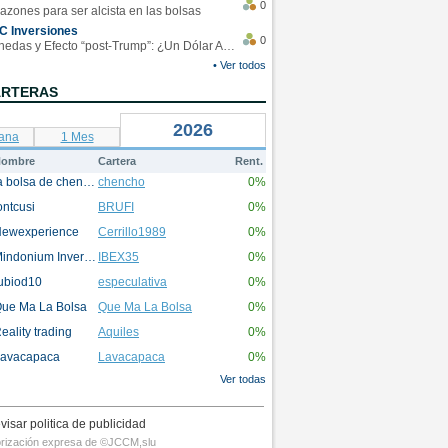
0
azones para ser alcista en las bolsas
C Inversiones
0
Monedas y Efecto “post-Trump”: ¿Un Dólar Americano operando en rangos?
• Ver todos
ARTERAS
2026
ana
1 Mes
ombre
Cartera
Rent.
la bolsa de chencho
chencho
0%
ontcusi
BRUFI
0%
ewexperience
Cerrillo1989
0%
Mindonium Inversions
IBEX35
0%
ubiod10
especulativa
0%
ue Ma La Bolsa
Que Ma La Bolsa
0%
eality trading
Aquiles
0%
avacapaca
Lavacapaca
0%
Ver todas
visar politica de publicidad
utorización expresa de ©JCCM,slu