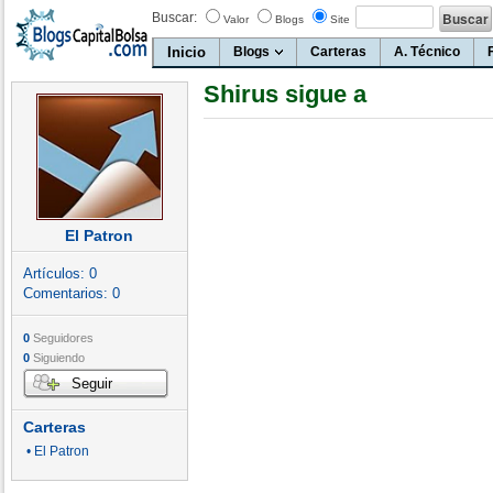
Buscar:
Valor
Blogs
Site
Inicio
Blogs
Carteras
A. Técnico
Shirus sigue a
El Patron
Artículos:
0
Comentarios:
0
0
Seguidores
0
Siguiendo
Seguir
Carteras
• El Patron