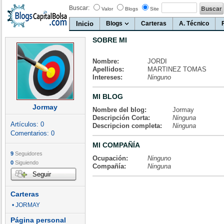
Buscar:
Valor
Blogs
Site
Inicio
Blogs
Carteras
A. Técnico
SOBRE MI
Nombre:
JORDI
Apellidos:
MARTINEZ TOMAS
Intereses:
Ninguno
MI BLOG
Jormay
Nombre del blog:
Jormay
Descripción Corta:
Ninguna
Artículos:
0
Descripcion completa:
Ninguna
Comentarios:
0
MI COMPAÑÍA
9
Seguidores
Ocupación:
Ninguno
0
Siguiendo
Compañía:
Ninguna
Seguir
Carteras
• JORMAY
Página personal