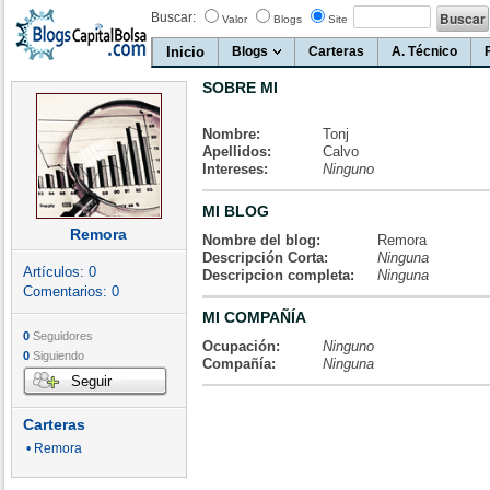
Buscar:
Valor
Blogs
Site
Inicio
Blogs
Carteras
A. Técnico
SOBRE MI
Nombre:
Tonj
Apellidos:
Calvo
Intereses:
Ninguno
MI BLOG
Remora
Nombre del blog:
Remora
Descripción Corta:
Ninguna
Artículos:
0
Descripcion completa:
Ninguna
Comentarios:
0
MI COMPAÑÍA
0
Seguidores
Ocupación:
Ninguno
0
Siguiendo
Compañía:
Ninguna
Seguir
Carteras
• Remora