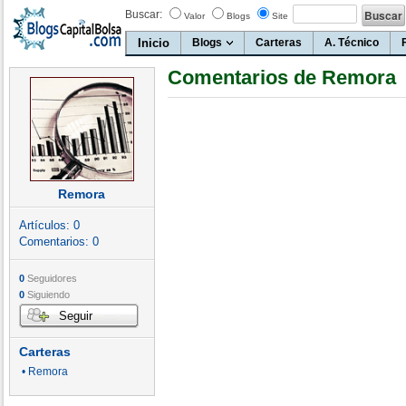
Buscar:
Valor
Blogs
Site
Inicio
Blogs
Carteras
A. Técnico
Comentarios de Remora
Remora
Artículos:
0
Comentarios:
0
0
Seguidores
0
Siguiendo
Seguir
Carteras
• Remora