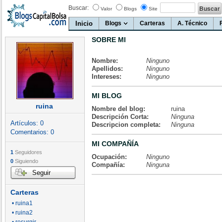
Buscar:
Valor
Blogs
Site
Inicio
Blogs
Carteras
A. Técnico
SOBRE MI
Nombre:
Ninguno
Apellidos:
Ninguno
Intereses:
Ninguno
MI BLOG
ruina
Nombre del blog:
ruina
Descripción Corta:
Ninguna
Artículos:
0
Descripcion completa:
Ninguna
Comentarios:
0
MI COMPAÑÍA
1
Seguidores
Ocupación:
Ninguno
0
Siguiendo
Compañía:
Ninguna
Seguir
Carteras
• ruina1
• ruina2