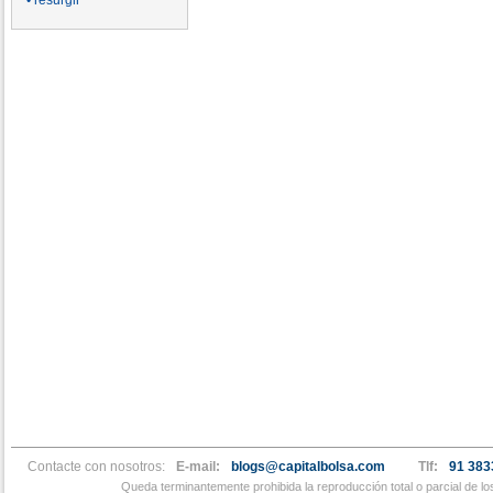
• resurgir
Contacte con nosotros:
E-mail:
blogs@capitalbolsa.com
Tlf:
91 383
Queda terminantemente prohibida la reproducción total o parcial de l