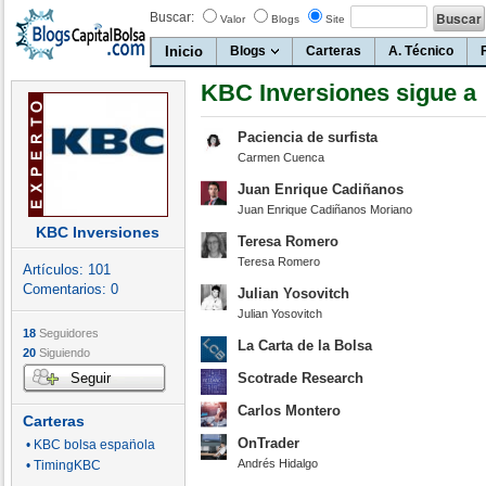
Buscar:
Valor
Blogs
Site
Inicio
Blogs
Carteras
A. Técnico
KBC Inversiones sigue a
Paciencia de surfista
Carmen Cuenca
Juan Enrique Cadiñanos
Juan Enrique Cadiñanos Moriano
KBC Inversiones
Teresa Romero
Teresa Romero
Artículos:
101
Comentarios:
0
Julian Yosovitch
Julian Yosovitch
18
Seguidores
La Carta de la Bolsa
20
Siguiendo
Seguir
Scotrade Research
Carlos Montero
Carteras
OnTrader
• KBC bolsa española
Andrés Hidalgo
• TimingKBC