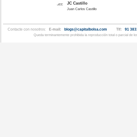
JC Castillo
Juan Carlos Castillo
Contacte con nosotros:
E-mail:
blogs@capitalbolsa.com
Tlf:
91 383
Queda terminantemente prohibida la reproducción total o parcial de l