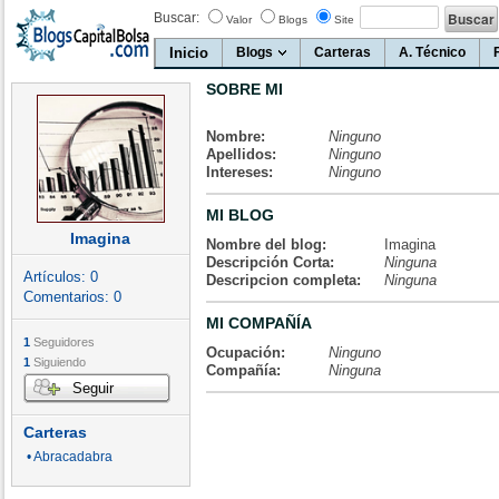
Buscar:
Valor
Blogs
Site
Inicio
Blogs
Carteras
A. Técnico
SOBRE MI
Nombre:
Ninguno
Apellidos:
Ninguno
Intereses:
Ninguno
MI BLOG
Imagina
Nombre del blog:
Imagina
Descripción Corta:
Ninguna
Artículos:
0
Descripcion completa:
Ninguna
Comentarios:
0
MI COMPAÑÍA
1
Seguidores
Ocupación:
Ninguno
1
Siguiendo
Compañía:
Ninguna
Seguir
Carteras
• Abracadabra