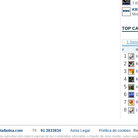
7 R
KB
TOP C
1 Sem
#
N
1
2
f
3
N
4
5
r
6
Q
7
R
8
L
talbolsa.com
Tlf:
91 3833834
Aviso Legal
Política de cookies
Re
a reproducción total o parcial de los contenidos ofrecidos a través de este medio, salvo a