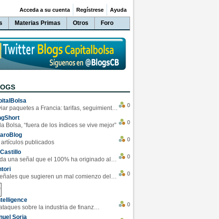
Acceda a su cuenta
Regístrese
Ayuda
s
Materias Primas
Otros
Foro
LOGS
italBolsa
0
Enviar paquetes a Francia: tarifas, seguimiento y ventajas destacadas
ngShort
0
la Bolsa, “fuera de los índices se vive mejor”
varoBlog
0
 artículos publicados
Castillo
0
Se da una señal que el 100% ha originado alzas en las bolsas
tori
0
4 Señales que sugieren un mal comienzo del 3T de la economía EEUU
telligence
0
Los ciberataques sobre la industria de finanzas se han duplicado este año
uel Soria