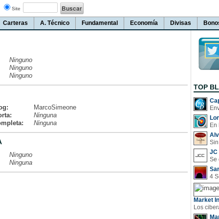
Site
Carteras
A. Técnico
Fundamental
Economía
Divisas
Bono
Ninguno
Ninguno
Ninguno
TOP B
Cap
og:
MarcoSimeone
rta:
Ninguna
Lo
ompleta:
Ninguna
En 
Al
A
Sin
JC 
Ninguno
Ninguna
San
Market In
Man