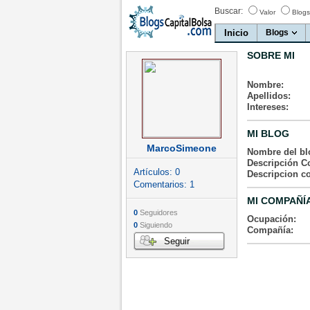
Buscar:
Valor
Blogs
Inicio
Blogs
SOBRE MI
Nombre:
Apellidos:
Intereses:
MI BLOG
MarcoSimeone
Nombre del bl
Descripción Co
Artículos:
0
Descripcion c
Comentarios:
1
MI COMPAÑÍ
0
Seguidores
Ocupación:
0
Siguiendo
Compañía:
Seguir