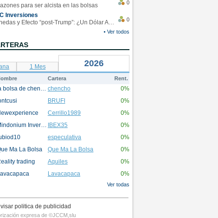
0
azones para ser alcista en las bolsas
C Inversiones
0
Monedas y Efecto “post-Trump”: ¿Un Dólar Americano operando en rangos?
• Ver todos
ARTERAS
2026
ana
1 Mes
ombre
Cartera
Rent.
la bolsa de chencho
chencho
0%
ontcusi
BRUFI
0%
ewexperience
Cerrillo1989
0%
Mindonium Inversions
IBEX35
0%
ubiod10
especulativa
0%
ue Ma La Bolsa
Que Ma La Bolsa
0%
eality trading
Aquiles
0%
avacapaca
Lavacapaca
0%
Ver todas
visar politica de publicidad
utorización expresa de ©JCCM,slu