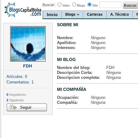
Buscar:
Valor
Blogs
Site
Inicio
Blogs
Carteras
A. Técnico
SOBRE MI
Nombre:
Ninguno
Apellidos:
Ninguno
Intereses:
Ninguno
MI BLOG
FDH
Nombre del blog:
FDH
Descripción Corta:
Ninguna
Artículos:
0
Descripcion completa:
Ninguna
Comentarios:
1
MI COMPAÑÍA
0
Seguidores
Ocupación:
Ninguno
2
Siguiendo
Compañía:
Ninguna
Seguir