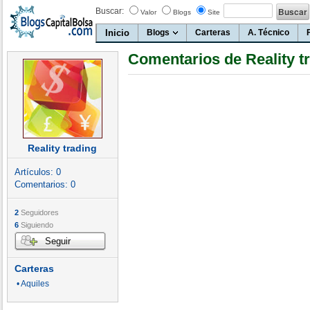
Buscar:
Valor
Blogs
Site
Inicio
Blogs
Carteras
A. Técnico
Comentarios de Reality t
Reality trading
Artículos:
0
Comentarios:
0
2
Seguidores
6
Siguiendo
Seguir
Carteras
• Aquiles