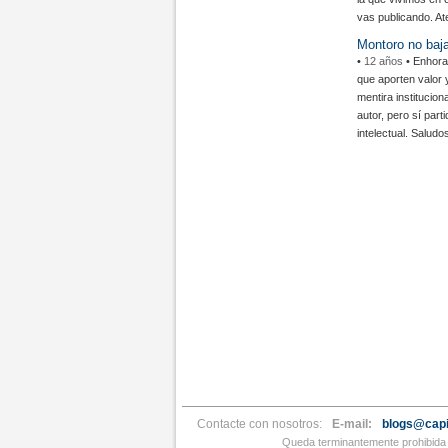
vas publicando. At
Montoro no baj
•
12 años
• Enhora
que aporten valor y
mentira institucion
autor, pero sí part
intelectual. Saludo
Contacte con nosotros:
E-mail:
blogs@capi
Queda terminantemente prohibida l