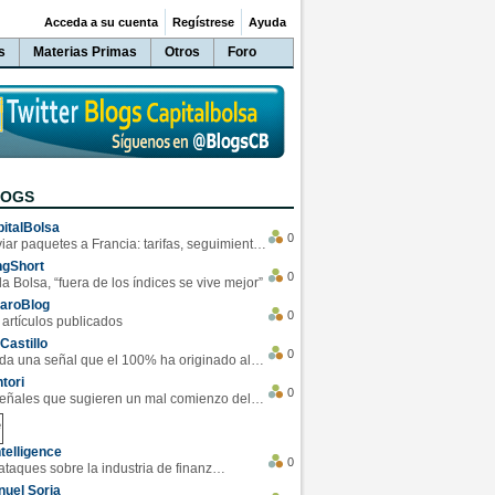
Acceda a su cuenta
Regístrese
Ayuda
s
Materias Primas
Otros
Foro
LOGS
italBolsa
0
Enviar paquetes a Francia: tarifas, seguimiento y ventajas destacadas
ngShort
0
la Bolsa, “fuera de los índices se vive mejor”
varoBlog
0
 artículos publicados
Castillo
0
Se da una señal que el 100% ha originado alzas en las bolsas
tori
0
4 Señales que sugieren un mal comienzo del 3T de la economía EEUU
telligence
0
Los ciberataques sobre la industria de finanzas se han duplicado este año
uel Soria