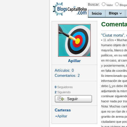
Buscar:
Valor
Blogs
Inicio
Blogs
Comentar
"Ciutat morta",
•
11 años
• Muchas 
humano objeto de t
mayoría, blanco d
políticos, en su r
Apillar
en mi caso, al camb
y posteriormente, 
Artículos:
0
en falta de coordin
Comentarios:
2
lío intencionado q
información de que
debo (¿yo debo éti
0
Seguidores
adjuntando la mism
2
Siguiendo
continuar siguiend
Seguir
hacer nada por tra
Nota: Muchas cant
Carteras
que no se rían de m
• Apillar
granito de arena p
ciudadano que poc
la que vivimos en 