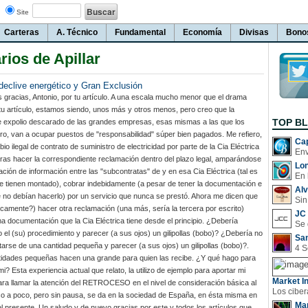
Site
Carteras
A. Técnico
Fundamental
Economía
Divisas
Bono
ios de Apillar
 declive energético y Gran Exclusión
gracias, Antonio, por tu artículo. A una escala mucho menor que el drama
u artículo, estamos siendo, unos más y otros menos, pero creo que la
TOP B
e expolio descarado de las grandes empresas, esas mismas a las que los
etiro, van a ocupar puestos de "responsabilidad" súper bien pagados. Me refiero,
Cap
io ilegal de contrato de suministro de electricidad por parte de la Cia Eléctrica
tras hacer la correspondiente reclamación dentro del plazo legal, amparándose
Lo
ación de información entre las "subcontratas" de y en esa Cia Eléctrica (tal es
En 
ue tienen montado), cobrar indebidamente (a pesar de tener la documentación e
Al
 no debían hacerlo) por un servicio que nunca se prestó. Ahora me dicen que
Sin
camente?) hacer otra reclamación (una más, sería la tercera por escrito)
JC 
a documentación que la Cia Eléctrica tiene desde el principio. ¿Debería
o el (su) procedimiento y parecer (a sus ojos) un gilipollas (bobo)? ¿Debería no
San
tarse de una cantidad pequeña y parecer (a sus ojos) un gilipollas (bobo)?.
idades pequeñas hacen una grande para quien las recibe. ¿Y qué hago para
i? Esta experiencia actual que relato, la utilizo de ejemplo para aportar mi
Market In
ara llamar la atención del RETROCESO en el nivel de consideración básica al
o a poco, pero sin pausa, se da en la sociedad de España, en ésta misma en
Man
el presente. Un saludo y de nuevo gracias por este y todos los artículos que