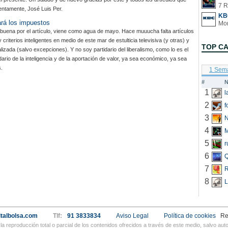
7 R
entamente, José Luis Per.
KB
ará los impuestos
buena por el artículo, viene como agua de mayo. Hace muuucha falta artículos
 criterios inteligentes en medio de este mar de estulticia televisiva (y otras) y
TOP C
alizada (salvo excepciones). Y no soy partidario del liberalismo, como lo es el
idario de la inteligencia y de la aportación de valor, ya sea económico, ya sea
s.
1 Sem
#
N
1
2
f
3
N
4
5
r
6
Q
7
R
8
L
talbolsa.com
Tlf:
91 3833834
Aviso Legal
Política de cookies
Re
a reproducción total o parcial de los contenidos ofrecidos a través de este medio, salvo a