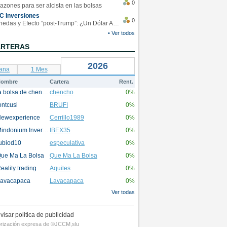
0
azones para ser alcista en las bolsas
C Inversiones
0
Monedas y Efecto “post-Trump”: ¿Un Dólar Americano operando en rangos?
• Ver todos
ARTERAS
2026
ana
1 Mes
ombre
Cartera
Rent.
la bolsa de chencho
chencho
0%
ontcusi
BRUFI
0%
ewexperience
Cerrillo1989
0%
Mindonium Inversions
IBEX35
0%
ubiod10
especulativa
0%
ue Ma La Bolsa
Que Ma La Bolsa
0%
eality trading
Aquiles
0%
avacapaca
Lavacapaca
0%
Ver todas
visar politica de publicidad
utorización expresa de ©JCCM,slu