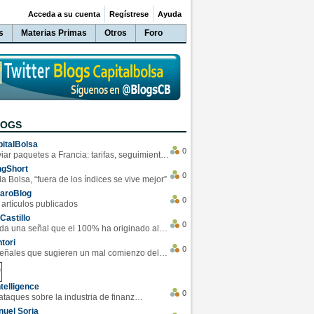
Acceda a su cuenta
Regístrese
Ayuda
s
Materias Primas
Otros
Foro
LOGS
italBolsa
0
Enviar paquetes a Francia: tarifas, seguimiento y ventajas destacadas
ngShort
0
la Bolsa, “fuera de los índices se vive mejor”
varoBlog
0
 artículos publicados
Castillo
0
Se da una señal que el 100% ha originado alzas en las bolsas
tori
0
4 Señales que sugieren un mal comienzo del 3T de la economía EEUU
telligence
0
Los ciberataques sobre la industria de finanzas se han duplicado este año
uel Soria