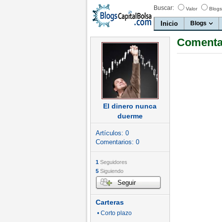
Buscar:
Valor
Blogs
Inicio
Blogs
Comentar
El dinero nunca
duerme
Artículos:
0
Comentarios:
0
1
Seguidores
5
Siguiendo
Seguir
Carteras
• Corto plazo