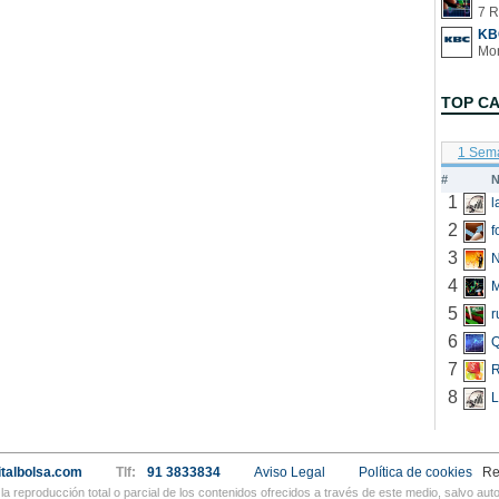
7 R
KB
TOP C
1 Sem
#
N
1
2
f
3
N
4
5
r
6
Q
7
R
8
L
talbolsa.com
Tlf:
91 3833834
Aviso Legal
Política de cookies
Re
a reproducción total o parcial de los contenidos ofrecidos a través de este medio, salvo a