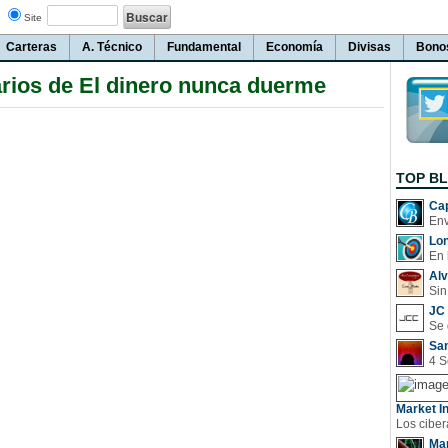
Site
Carteras
A. Técnico
Fundamental
Economía
Divisas
Bono
ios de El dinero nunca duerme
TOP B
Cap
Lo
En 
Al
Sin
JC 
San
Market In
Man