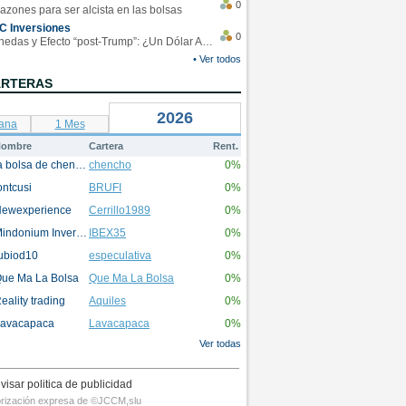
0
azones para ser alcista en las bolsas
C Inversiones
0
Monedas y Efecto “post-Trump”: ¿Un Dólar Americano operando en rangos?
• Ver todos
ARTERAS
2026
ana
1 Mes
ombre
Cartera
Rent.
la bolsa de chencho
chencho
0%
ontcusi
BRUFI
0%
ewexperience
Cerrillo1989
0%
Mindonium Inversions
IBEX35
0%
ubiod10
especulativa
0%
ue Ma La Bolsa
Que Ma La Bolsa
0%
eality trading
Aquiles
0%
avacapaca
Lavacapaca
0%
Ver todas
visar politica de publicidad
utorización expresa de ©JCCM,slu