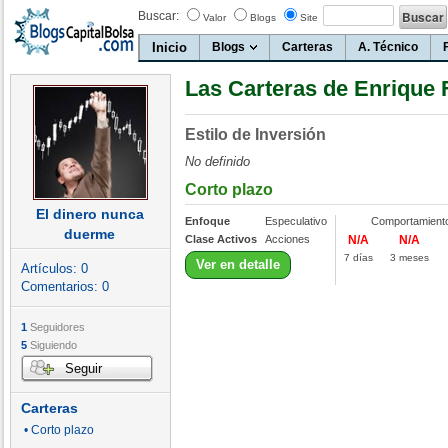
Buscar:
Valor
Blogs
Site
Inicio
Blogs
Carteras
A. Técnico
Las Carteras de Enrique F
Estilo de Inversión
No definido
Corto plazo
El dinero nunca
Enfoque
Especulativo
Comportamient
duerme
Clase Activos
Acciones
N/A
N/A
7 días
3 meses
Ver en detalle
Artículos:
0
Comentarios:
0
1
Seguidores
5
Siguiendo
Seguir
Carteras
• Corto plazo