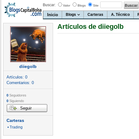
Buscar:
Valor
Blogs
Site
Inicio
Blogs
Carteras
A. Técnico
Artículos de diiegolb
diiegolb
Artículos:
0
Comentarios:
0
0
Seguidores
0
Siguiendo
Seguir
Carteras
• Trading