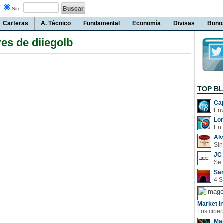
Site
Carteras
A. Técnico
Fundamental
Economía
Divisas
Bono
es de diiegolb
TOP B
Cap
Lo
En 
Al
Sin
JC 
San
Market In
Man