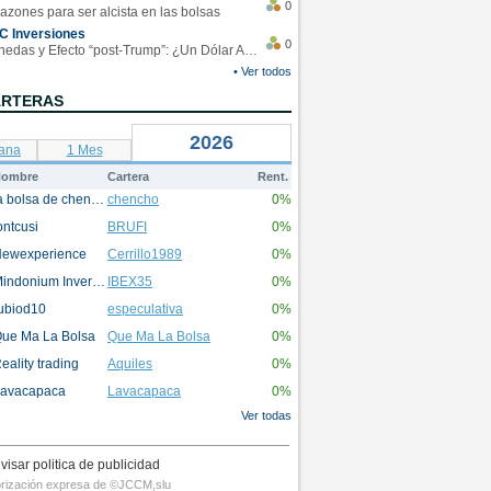
0
azones para ser alcista en las bolsas
C Inversiones
0
Monedas y Efecto “post-Trump”: ¿Un Dólar Americano operando en rangos?
• Ver todos
ARTERAS
2026
ana
1 Mes
ombre
Cartera
Rent.
la bolsa de chencho
chencho
0%
ontcusi
BRUFI
0%
ewexperience
Cerrillo1989
0%
Mindonium Inversions
IBEX35
0%
ubiod10
especulativa
0%
ue Ma La Bolsa
Que Ma La Bolsa
0%
eality trading
Aquiles
0%
avacapaca
Lavacapaca
0%
Ver todas
visar politica de publicidad
utorización expresa de ©JCCM,slu