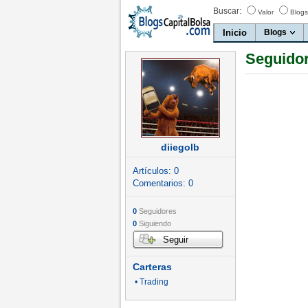
Buscar:
Valor
Blogs
Inicio
Blogs
Seguidor
diiegolb
Artículos:
0
Comentarios:
0
0
Seguidores
0
Siguiendo
Seguir
Carteras
• Trading