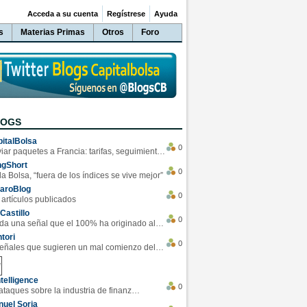
Acceda a su cuenta
Regístrese
Ayuda
s
Materias Primas
Otros
Foro
LOGS
italBolsa
0
Enviar paquetes a Francia: tarifas, seguimiento y ventajas destacadas
ngShort
0
la Bolsa, “fuera de los índices se vive mejor”
varoBlog
0
 artículos publicados
Castillo
0
Se da una señal que el 100% ha originado alzas en las bolsas
tori
0
4 Señales que sugieren un mal comienzo del 3T de la economía EEUU
telligence
0
Los ciberataques sobre la industria de finanzas se han duplicado este año
uel Soria