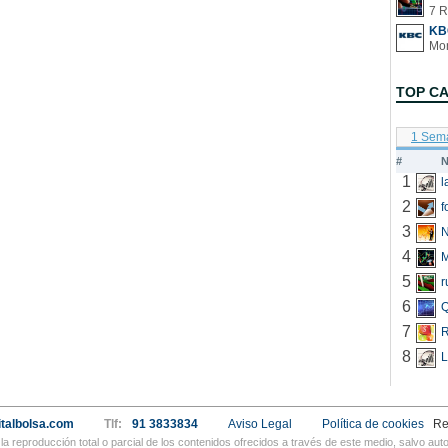
7 R
KB
TOP C
1 Sem
#
N
1
2
f
3
N
4
5
r
6
Q
7
R
8
L
talbolsa.com
Tlf:
91 3833834
Aviso Legal
Política de cookies
Re
a reproducción total o parcial de los contenidos ofrecidos a través de este medio, salvo a