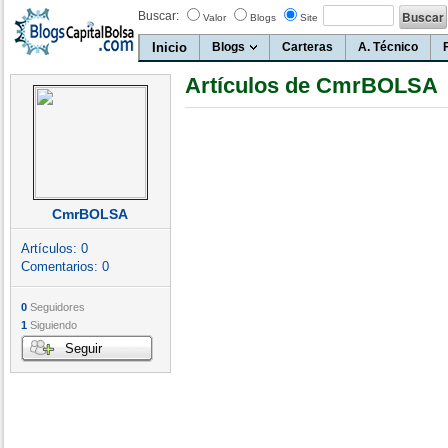
Buscar:
Valor
Blogs
Site
Inicio
Blogs
Carteras
A. Técnico
Artículos de CmrBOLSA
CmrBOLSA
Artículos:
0
Comentarios:
0
0
Seguidores
1
Siguiendo
Seguir