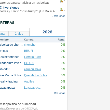
0
azones para ser alcista en las bolsas
C Inversiones
0
Monedas y Efecto “post-Trump”: ¿Un Dólar Americano operando en rangos?
• Ver todos
ARTERAS
2026
ana
1 Mes
ombre
Cartera
Rent.
la bolsa de chencho
chencho
0%
ontcusi
BRUFI
0%
ewexperience
Cerrillo1989
0%
Mindonium Inversions
IBEX35
0%
ubiod10
especulativa
0%
ue Ma La Bolsa
Que Ma La Bolsa
0%
eality trading
Aquiles
0%
avacapaca
Lavacapaca
0%
Ver todas
visar politica de publicidad
utorización expresa de ©JCCM,slu