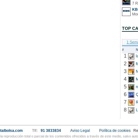
7 R
KB
TOP C
1 Sem
#
N
1
2
f
3
N
4
5
r
6
Q
7
R
8
L
talbolsa.com
Tlf:
91 3833834
Aviso Legal
Política de cookies
Re
a reproducción total o parcial de los contenidos ofrecidos a través de este medio, salvo a