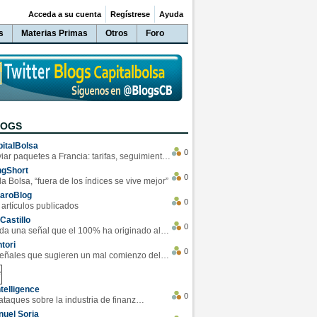
Acceda a su cuenta
Regístrese
Ayuda
s
Materias Primas
Otros
Foro
LOGS
italBolsa
0
Enviar paquetes a Francia: tarifas, seguimiento y ventajas destacadas
ngShort
0
la Bolsa, “fuera de los índices se vive mejor”
varoBlog
0
 artículos publicados
Castillo
0
Se da una señal que el 100% ha originado alzas en las bolsas
tori
0
4 Señales que sugieren un mal comienzo del 3T de la economía EEUU
telligence
0
Los ciberataques sobre la industria de finanzas se han duplicado este año
uel Soria