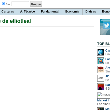
Site
Carteras
A. Técnico
Fundamental
Economía
Divisas
Bono
 de elliotleal
TOP B
Cap
Lo
En 
Al
Sin
JC 
San
Market In
Man