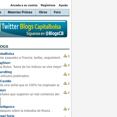
Acceda a su cuenta
Regístrese
Ayuda
s
Materias Primas
Otros
Foro
LOGS
italBolsa
0
Enviar paquetes a Francia: tarifas, seguimiento y ventajas destacadas
ngShort
0
la Bolsa, “fuera de los índices se vive mejor”
varoBlog
0
 artículos publicados
Castillo
0
Se da una señal que el 100% ha originado alzas en las bolsas
tori
0
4 Señales que sugieren un mal comienzo del 3T de la economía EEUU
telligence
0
Los ciberataques sobre la industria de finanzas se han duplicado este año
uel Soria