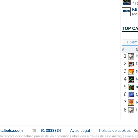
7 R
KB
TOP C
1 Sem
#
N
1
2
f
3
N
4
5
r
6
Q
7
R
8
L
talbolsa.com
Tlf:
91 3833834
Aviso Legal
Política de cookies
Re
a reproducción total o parcial de los contenidos ofrecidos a través de este medio, salvo a