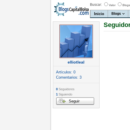
Buscar:
Valor
Blogs
Inicio
Blogs
Seguidore
elliotleal
Artículos:
0
Comentarios:
3
0
Seguidores
1
Siguiendo
Seguir