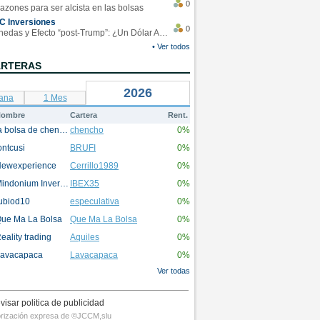
0
azones para ser alcista en las bolsas
C Inversiones
0
Monedas y Efecto “post-Trump”: ¿Un Dólar Americano operando en rangos?
• Ver todos
ARTERAS
2026
ana
1 Mes
ombre
Cartera
Rent.
la bolsa de chencho
chencho
0%
ontcusi
BRUFI
0%
ewexperience
Cerrillo1989
0%
Mindonium Inversions
IBEX35
0%
ubiod10
especulativa
0%
ue Ma La Bolsa
Que Ma La Bolsa
0%
eality trading
Aquiles
0%
avacapaca
Lavacapaca
0%
Ver todas
visar politica de publicidad
utorización expresa de ©JCCM,slu