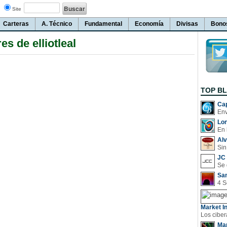
Site
Carteras
A. Técnico
Fundamental
Economía
Divisas
Bono
s de elliotleal
TOP B
Cap
Lo
En 
Al
Sin
JC 
San
Market In
Man