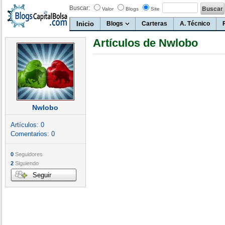
Buscar:
Valor
Blogs
Site
Inicio
Blogs
Carteras
A. Técnico
Artículos de Nwlobo
Nwlobo
Artículos:
0
Comentarios:
0
0
Seguidores
2
Siguiendo
Seguir