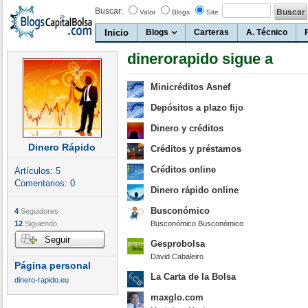
Buscar:
Valor
Blogs
Site
Inicio
Blogs
Carteras
A. Técnico
dinerorapido sigue a
Minicréditos Asnef
Depósitos a plazo fijo
Dinero y créditos
Dinero Rápido
Créditos y préstamos
Créditos online
Artículos:
5
Comentarios:
0
Dinero rápido online
Busconómico
4
Seguidores
12
Siguiendo
Busconómico Busconómico
Seguir
Gesprobolsa
David Cabaleiro
Página personal
La Carta de la Bolsa
dinero-rapido.eu
maxglo.com