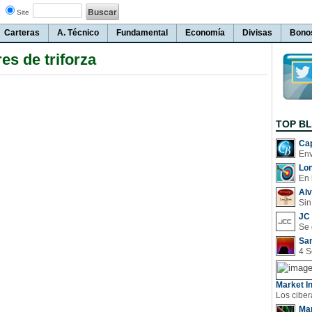
Site
Carteras
A. Técnico
Fundamental
Economía
Divisas
Bono
es de triforza
TOP B
Cap
Lo
En 
Al
Sin
JC 
San
Market In
Man