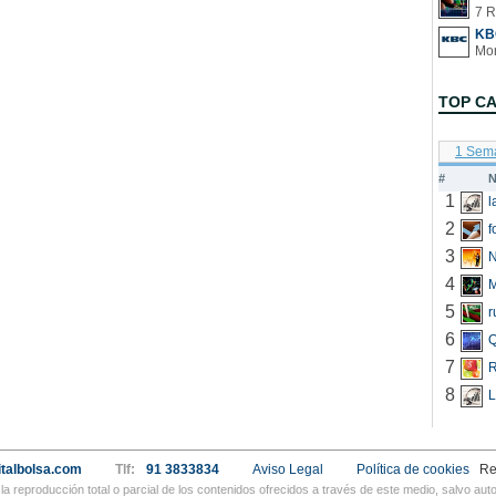
7 R
KB
TOP C
1 Sem
#
N
1
2
f
3
N
4
5
r
6
Q
7
R
8
L
talbolsa.com
Tlf:
91 3833834
Aviso Legal
Política de cookies
Re
a reproducción total o parcial de los contenidos ofrecidos a través de este medio, salvo a