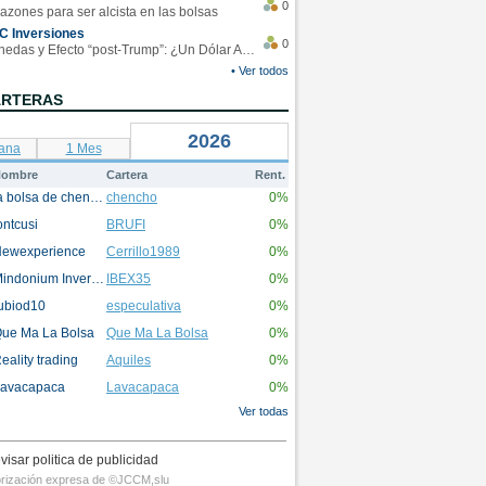
0
azones para ser alcista en las bolsas
C Inversiones
0
Monedas y Efecto “post-Trump”: ¿Un Dólar Americano operando en rangos?
• Ver todos
ARTERAS
2026
ana
1 Mes
ombre
Cartera
Rent.
la bolsa de chencho
chencho
0%
ontcusi
BRUFI
0%
ewexperience
Cerrillo1989
0%
Mindonium Inversions
IBEX35
0%
ubiod10
especulativa
0%
ue Ma La Bolsa
Que Ma La Bolsa
0%
eality trading
Aquiles
0%
avacapaca
Lavacapaca
0%
Ver todas
visar politica de publicidad
utorización expresa de ©JCCM,slu