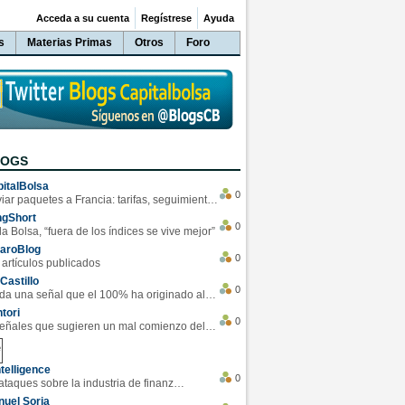
Acceda a su cuenta
Regístrese
Ayuda
s
Materias Primas
Otros
Foro
LOGS
italBolsa
0
Enviar paquetes a Francia: tarifas, seguimiento y ventajas destacadas
ngShort
0
la Bolsa, “fuera de los índices se vive mejor”
varoBlog
0
 artículos publicados
Castillo
0
Se da una señal que el 100% ha originado alzas en las bolsas
tori
0
4 Señales que sugieren un mal comienzo del 3T de la economía EEUU
telligence
0
Los ciberataques sobre la industria de finanzas se han duplicado este año
uel Soria