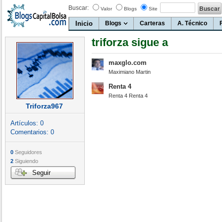
Buscar:
Valor
Blogs
Site
Inicio
Blogs
Carteras
A. Técnico
triforza sigue a
maxglo.com
Maximiano Martin
Renta 4
Renta 4 Renta 4
Triforza967
Artículos:
0
Comentarios:
0
0
Seguidores
2
Siguiendo
Seguir