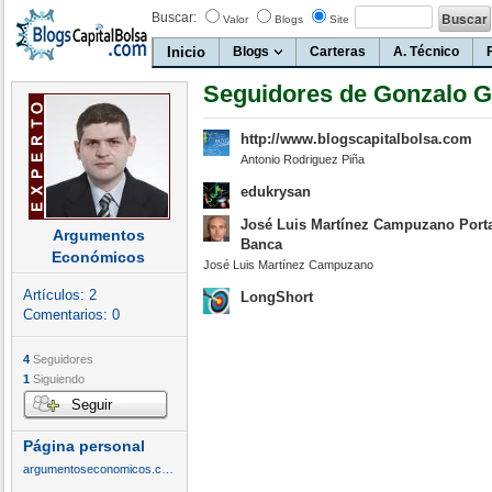
Buscar:
Valor
Blogs
Site
Inicio
Blogs
Carteras
A. Técnico
Seguidores de Gonzalo G
http://www.blogscapitalbolsa.com
Antonio Rodriguez Piña
edukrysan
José Luis Martínez Campuzano Port
Argumentos
Banca
Económicos
José Luis Martínez Campuzano
Artículos:
2
LongShort
Comentarios:
0
4
Seguidores
1
Siguiendo
Seguir
Página personal
argumentoseconomicos.com