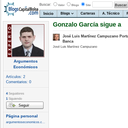
Buscar:
Valor
Blogs
Site
Inicio
Blogs
Carteras
A. Técnico
Gonzalo García sigue a
José Luis Martínez Campuzano Port
Banca
José Luis Martínez Campuzano
Argumentos
Económicos
Artículos:
2
Comentarios:
0
4
Seguidores
1
Siguiendo
Seguir
Página personal
argumentoseconomicos.com