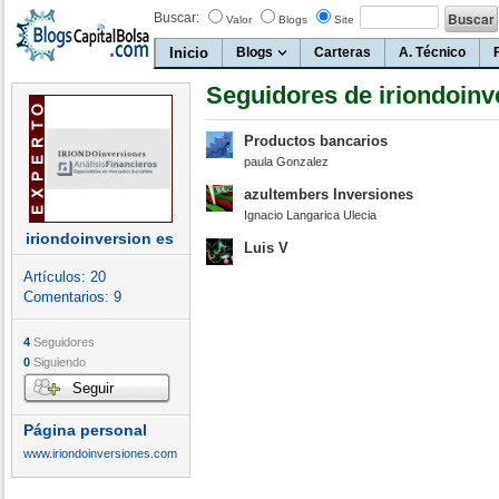
Buscar:
Valor
Blogs
Site
Inicio
Blogs
Carteras
A. Técnico
Seguidores de iriondoinv
Productos bancarios
paula Gonzalez
azultembers Inversiones
Ignacio Langarica Ulecia
iriondoinversion es
Luis V
Artículos:
20
Comentarios:
9
4
Seguidores
0
Siguiendo
Seguir
Página personal
www.iriondoinversiones.com