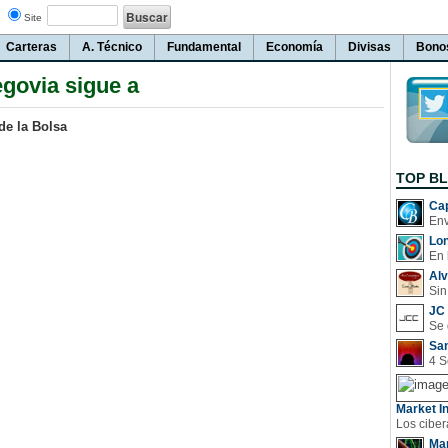
Site
Carteras
A. Técnico
Fundamental
Economía
Divisas
Bono
govia sigue a
de la Bolsa
TOP B
Cap
Lo
En 
Al
Sin
JC 
San
Market In
Man