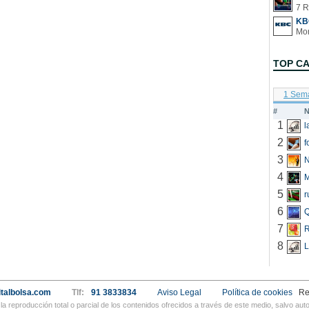
7 R
KB
TOP C
1 Sem
#
N
1
2
f
3
N
4
5
r
6
Q
7
R
8
L
talbolsa.com
Tlf:
91 3833834
Aviso Legal
Política de cookies
Re
a reproducción total o parcial de los contenidos ofrecidos a través de este medio, salvo a