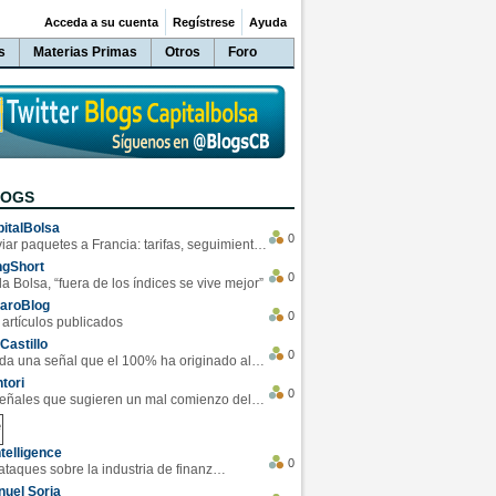
Acceda a su cuenta
Regístrese
Ayuda
s
Materias Primas
Otros
Foro
LOGS
italBolsa
0
Enviar paquetes a Francia: tarifas, seguimiento y ventajas destacadas
ngShort
0
la Bolsa, “fuera de los índices se vive mejor”
varoBlog
0
 artículos publicados
Castillo
0
Se da una señal que el 100% ha originado alzas en las bolsas
tori
0
4 Señales que sugieren un mal comienzo del 3T de la economía EEUU
telligence
0
Los ciberataques sobre la industria de finanzas se han duplicado este año
uel Soria