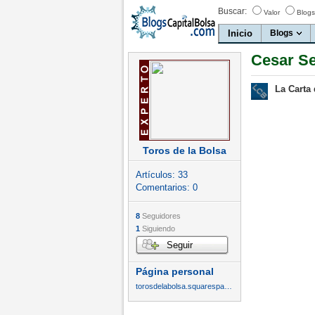
Buscar:
Valor
Blogs
Inicio
Blogs
Cesar Se
La Carta 
Toros de la Bolsa
Artículos:
33
Comentarios:
0
8
Seguidores
1
Siguiendo
Seguir
Página personal
torosdelabolsa.squarespace.com/blog