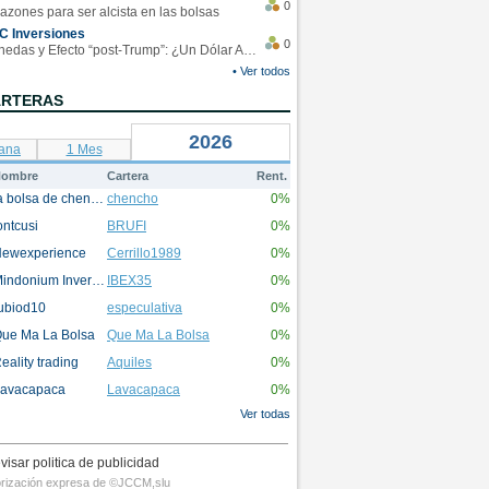
0
azones para ser alcista en las bolsas
C Inversiones
0
Monedas y Efecto “post-Trump”: ¿Un Dólar Americano operando en rangos?
• Ver todos
ARTERAS
2026
ana
1 Mes
ombre
Cartera
Rent.
la bolsa de chencho
chencho
0%
ontcusi
BRUFI
0%
ewexperience
Cerrillo1989
0%
Mindonium Inversions
IBEX35
0%
ubiod10
especulativa
0%
ue Ma La Bolsa
Que Ma La Bolsa
0%
eality trading
Aquiles
0%
avacapaca
Lavacapaca
0%
Ver todas
visar politica de publicidad
utorización expresa de ©JCCM,slu