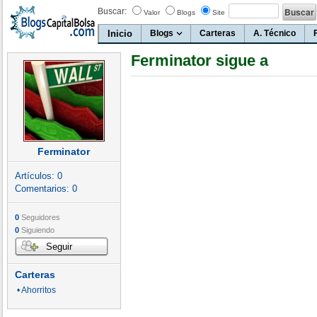
Buscar:
Valor
Blogs
Site
Inicio
Blogs
Carteras
A. Técnico
Ferminator sigue a
Ferminator
Artículos:
0
Comentarios:
0
0
Seguidores
0
Siguiendo
Seguir
Carteras
• Ahorritos