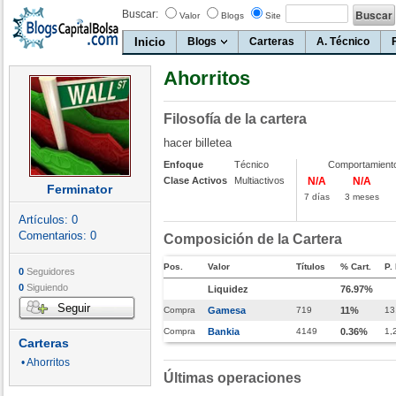
Buscar:
Valor
Blogs
Site
Inicio
Blogs
Carteras
A. Técnico
Ahorritos
Filosofía de la cartera
hacer billetea
Enfoque
Técnico
Comportamient
Clase Activos
Multiactivos
N/A
N/A
Ferminator
7 días
3 meses
Artículos:
0
Comentarios:
0
Composición de la Cartera
Pos.
Valor
Títulos
% Cart.
P.
0
Seguidores
0
Siguiendo
Liquidez
76.97%
Seguir
Compra
Gamesa
719
11%
13
Compra
Bankia
4149
0.36%
1,
Carteras
• Ahorritos
Últimas operaciones