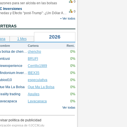
0
azones para ser alcista en las bolsas
C Inversiones
0
Monedas y Efecto “post-Trump”: ¿Un Dólar Americano operando en rangos?
• Ver todos
ARTERAS
2026
ana
1 Mes
ombre
Cartera
Rent.
la bolsa de chencho
chencho
0%
ontcusi
BRUFI
0%
ewexperience
Cerrillo1989
0%
Mindonium Inversions
IBEX35
0%
ubiod10
especulativa
0%
ue Ma La Bolsa
Que Ma La Bolsa
0%
eality trading
Aquiles
0%
avacapaca
Lavacapaca
0%
Ver todas
visar politica de publicidad
utorización expresa de ©JCCM,slu