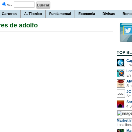
Site
Carteras
A. Técnico
Fundamental
Economía
Divisas
Bono
es de adolfo
TOP B
Cap
Lo
En 
Al
Sin
JC 
San
Market In
Man