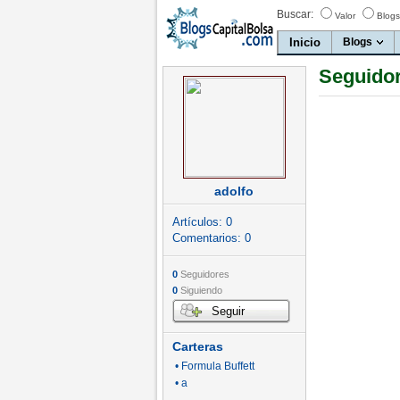
Buscar:
Valor
Blogs
Inicio
Blogs
Seguidor
adolfo
Artículos:
0
Comentarios:
0
0
Seguidores
0
Siguiendo
Seguir
Carteras
• Formula Buffett
• a