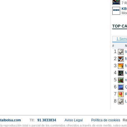
7 R
KB
TOP C
1 Sem
#
N
1
2
f
3
N
4
5
r
6
Q
7
R
8
L
talbolsa.com
Tlf:
91 3833834
Aviso Legal
Política de cookies
Re
a reproducción total o parcial de los contenidos ofrecidos a través de este medio, salvo a