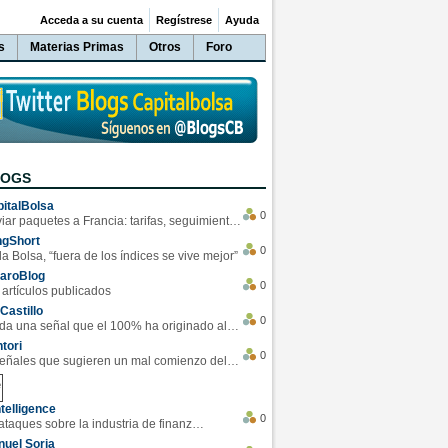
Acceda a su cuenta
Regístrese
Ayuda
s
Materias Primas
Otros
Foro
LOGS
italBolsa
0
Enviar paquetes a Francia: tarifas, seguimiento y ventajas destacadas
ngShort
0
la Bolsa, “fuera de los índices se vive mejor”
varoBlog
0
 artículos publicados
Castillo
0
Se da una señal que el 100% ha originado alzas en las bolsas
tori
0
4 Señales que sugieren un mal comienzo del 3T de la economía EEUU
telligence
0
Los ciberataques sobre la industria de finanzas se han duplicado este año
uel Soria