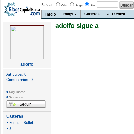
Buscar:
Valor
Blogs
Site
Inicio
Blogs
Carteras
A. Técnico
adolfo sigue a
adolfo
Artículos:
0
Comentarios:
0
0
Seguidores
0
Siguiendo
Seguir
Carteras
• Formula Buffett
• a