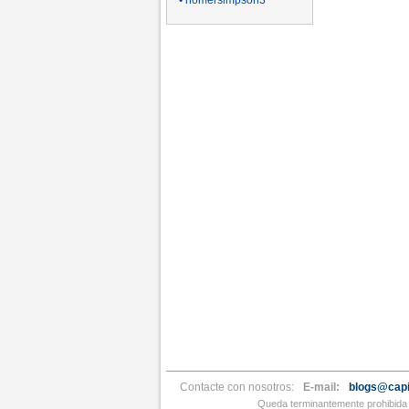
• homersimpson3
Contacte con nosotros:
E-mail:
blogs@capi
Queda terminantemente prohibida l