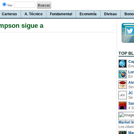
Site
Carteras
A. Técnico
Fundamental
Economía
Divisas
Bono
mpson sigue a
TOP B
Cap
Lo
En 
Al
Sin
JC 
San
Market In
Man