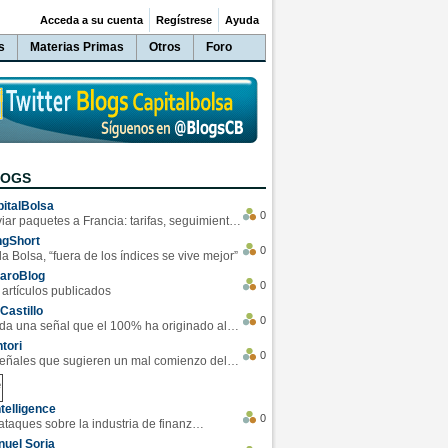
Acceda a su cuenta
Regístrese
Ayuda
s
Materias Primas
Otros
Foro
LOGS
italBolsa
0
Enviar paquetes a Francia: tarifas, seguimiento y ventajas destacadas
ngShort
0
la Bolsa, “fuera de los índices se vive mejor”
varoBlog
0
 artículos publicados
Castillo
0
Se da una señal que el 100% ha originado alzas en las bolsas
tori
0
4 Señales que sugieren un mal comienzo del 3T de la economía EEUU
telligence
0
Los ciberataques sobre la industria de finanzas se han duplicado este año
uel Soria