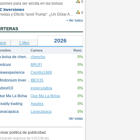
0
azones para ser alcista en las bolsas
C Inversiones
0
Monedas y Efecto “post-Trump”: ¿Un Dólar Americano operando en rangos?
• Ver todos
ARTERAS
2026
ana
1 Mes
ombre
Cartera
Rent.
la bolsa de chencho
chencho
0%
ontcusi
BRUFI
0%
ewexperience
Cerrillo1989
0%
Mindonium Inversions
IBEX35
0%
ubiod10
especulativa
0%
ue Ma La Bolsa
Que Ma La Bolsa
0%
eality trading
Aquiles
0%
avacapaca
Lavacapaca
0%
Ver todas
visar politica de publicidad
utorización expresa de ©JCCM,slu