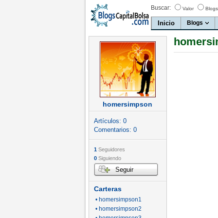
Buscar:
Valor
Blogs
Inicio
Blogs
homersi
homersimpson
Artículos:
0
Comentarios:
0
1
Seguidores
0
Siguiendo
Seguir
Carteras
• homersimpson1
• homersimpson2