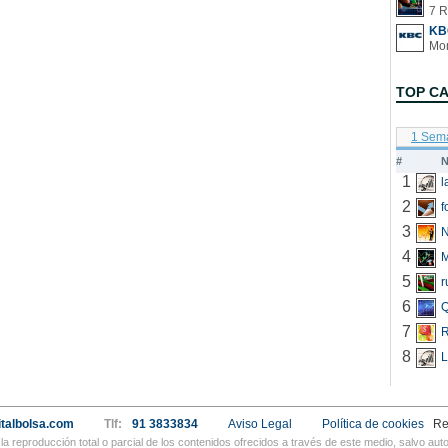
7 R
KB
TOP C
1 Sem
#
N
1
2
f
3
N
4
5
r
6
Q
7
R
8
L
talbolsa.com
Tlf:
91 3833834
Aviso Legal
Política de cookies
Re
a reproducción total o parcial de los contenidos ofrecidos a través de este medio, salvo a