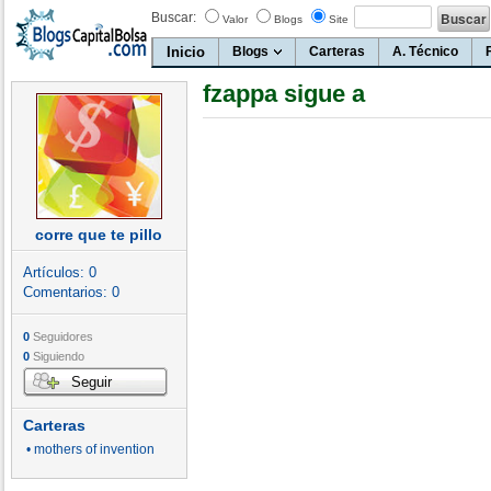
Buscar:
Valor
Blogs
Site
Inicio
Blogs
Carteras
A. Técnico
fzappa sigue a
corre que te pillo
Artículos:
0
Comentarios:
0
0
Seguidores
0
Siguiendo
Seguir
Carteras
• mothers of invention