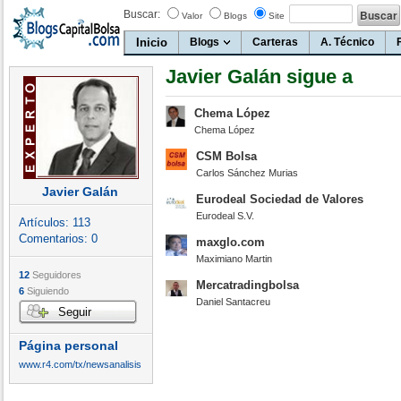
Buscar:
Valor
Blogs
Site
Inicio
Blogs
Carteras
A. Técnico
Javier Galán sigue a
Chema López
Chema López
CSM Bolsa
Carlos Sánchez Murias
Javier Galán
Eurodeal Sociedad de Valores
Eurodeal S.V.
Artículos:
113
Comentarios:
0
maxglo.com
Maximiano Martin
12
Seguidores
Mercatradingbolsa
6
Siguiendo
Daniel Santacreu
Seguir
Página personal
www.r4.com/tx/newsanalisis