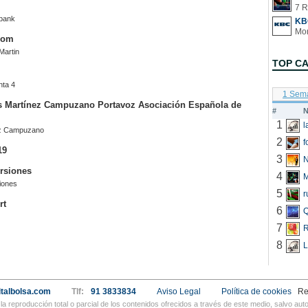
7 R
fbank
KB
com
Martin
TOP C
nta 4
1 Sem
s Martínez Campuzano Portavoz Asociación Española de
#
N
1
ez Campuzano
2
f
19
3
N
rsiones
4
iones
5
r
rt
6
Q
7
R
8
L
talbolsa.com
Tlf:
91 3833834
Aviso Legal
Política de cookies
Re
a reproducción total o parcial de los contenidos ofrecidos a través de este medio, salvo a