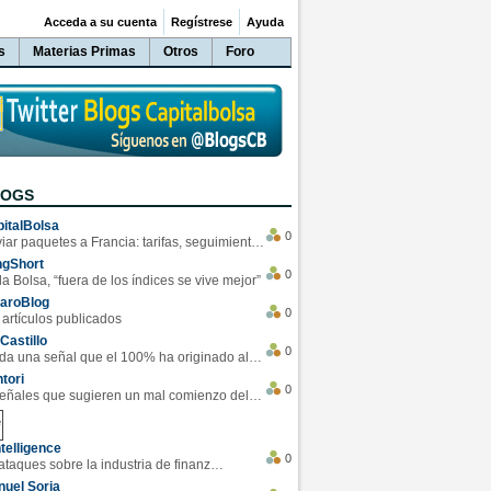
Acceda a su cuenta
Regístrese
Ayuda
s
Materias Primas
Otros
Foro
LOGS
italBolsa
0
Enviar paquetes a Francia: tarifas, seguimiento y ventajas destacadas
ngShort
0
la Bolsa, “fuera de los índices se vive mejor”
varoBlog
0
 artículos publicados
Castillo
0
Se da una señal que el 100% ha originado alzas en las bolsas
tori
0
4 Señales que sugieren un mal comienzo del 3T de la economía EEUU
telligence
0
Los ciberataques sobre la industria de finanzas se han duplicado este año
uel Soria