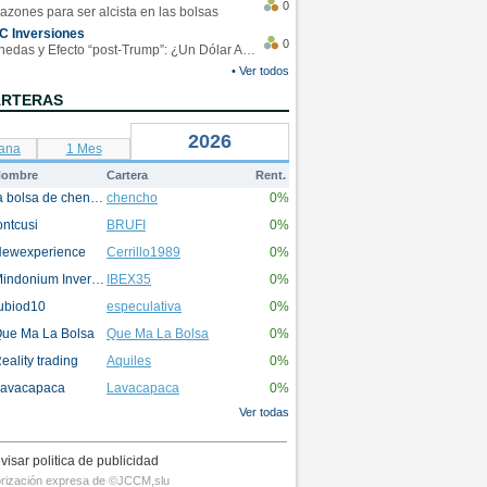
0
azones para ser alcista en las bolsas
C Inversiones
0
Monedas y Efecto “post-Trump”: ¿Un Dólar Americano operando en rangos?
• Ver todos
ARTERAS
2026
ana
1 Mes
ombre
Cartera
Rent.
la bolsa de chencho
chencho
0%
ontcusi
BRUFI
0%
ewexperience
Cerrillo1989
0%
Mindonium Inversions
IBEX35
0%
ubiod10
especulativa
0%
ue Ma La Bolsa
Que Ma La Bolsa
0%
eality trading
Aquiles
0%
avacapaca
Lavacapaca
0%
Ver todas
visar politica de publicidad
utorización expresa de ©JCCM,slu