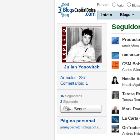
Buscar:
Valor
Blogs
Inicio
Blogs
Seguidor
Producto
paula Gonz
remersa
CSM Bol
Julian Yosovitch
Carlos Sán
Artículos:
287
Natalia A
Comentarios:
1
Natalia Agui
Teresa 
16
Seguidores
Teresa Ro
2
Siguiendo
Seguir
Mark Dav
La Carta 
Página personal
julianyosovitch.blogspot.com.ar
OnTrader
Andrés Hid