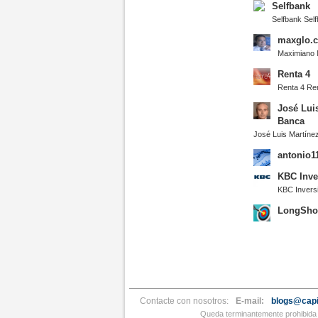
Selfbank
Selfbank Sel
maxglo.
Maximiano 
Renta 4
Renta 4 Re
José Lui
Banca
José Luis Martín
antonio1
KBC Inve
KBC Invers
LongSho
Contacte con nosotros:
E-mail:
blogs@capi
Queda terminantemente prohibida l