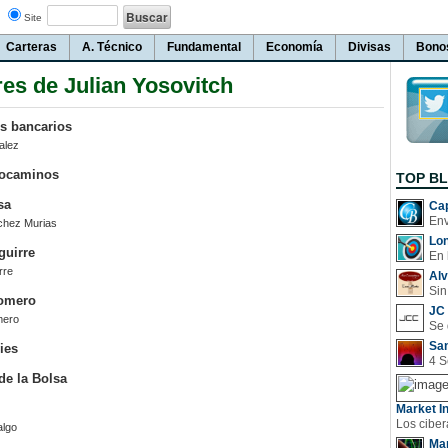
Site
Carteras
A. Técnico
Fundamental
Economía
Divisas
Bono
es de Julian Yosovitch
s bancarios
alez
rocaminos
TOP B
sa
Cap
chez Murias
Lo
guirre
En 
rre
Al
Sin
Romero
JC 
mero
San
ies
de la Bolsa
Market In
algo
Man